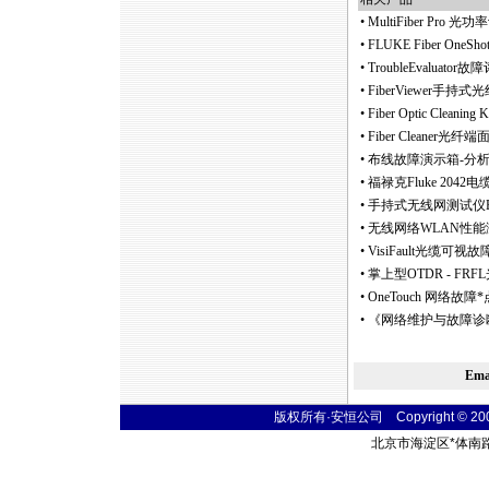
•
MultiFiber Pr
•
FLUKE Fiber On
•
TroubleEvalua
•
FiberViewer手
•
Fiber Optic Clean
•
Fiber Cleaner
•
布线故障演示箱-分
•
福禄克Fluke 20
•
手持式无线网测试仪E
•
无线网络WLAN性能
•
VisiFault光缆可视故障定位
•
掌上型OTDR - FR
•
OneTouch 网络故障
*
•
《网络维护与故障诊
Em
版权所有·安恒公司 Copyright © 2004 t
北京市海淀区
*
体南路