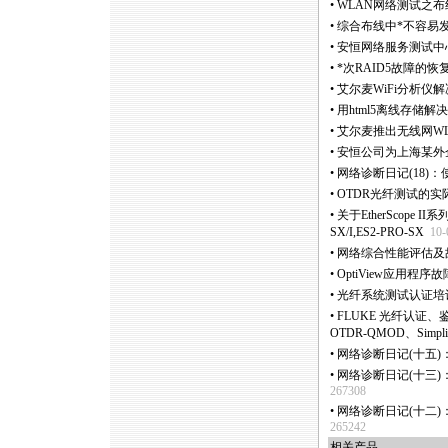
•
WLAN网络测试之布
•
综合布线中
*
不容易
•
安恒网络服务测试中
•
*
次RAID5故障的恢
•
艾尔麦WiFi分析仪
•
用html5离线存储
•
艾尔麦推出无线网WLAN频
•
安恒公司为上海某外
•
网络诊断日记(18)：使
•
OTDR光纤测试的
•
关于EtherScope I
SX/I,ES2-PRO-SX
10-
•
网络综合性能评估及
•
OptiView应用程序
•
光纤系统测试认证培训 (CF
•
FLUKE 光纤认证、鉴定
OTDR-QMOD、SimpliF
•
网络诊断日记(十五)：使
•
网络诊断日记(十三)：使
267308
•
网络诊断日记(十二)：使
265242
相关产品