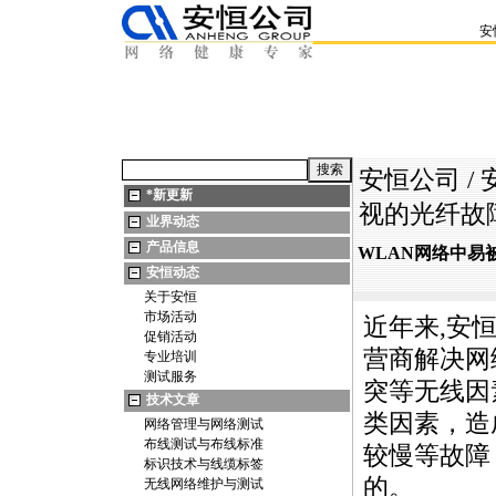
安
安恒公司
/
*
新更新
视的光纤故
业界动态
产品信息
WLAN网络中易
安恒动态
关于安恒
市场活动
近年来,安
促销活动
营商解决网
专业培训
测试服务
突等无线因
技术文章
类因素，造
网络管理与网络测试
布线测试与布线标准
较慢等故障
标识技术与线缆标签
的。
无线网络维护与测试