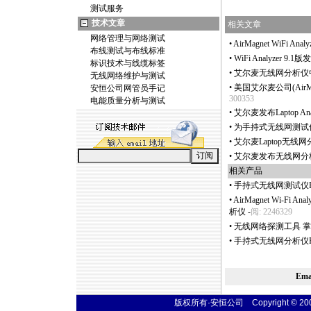
测试服务
技术文章
相关文章
网络管理与网络测试
•
AirMagnet WiFi A
布线测试与布线标准
•
WiFi Analyzer 9
标识技术与线缆标签
•
艾尔麦无线网分析仪
无线网络维护与测试
•
美国艾尔麦公司(AirMa
安恒公司网管员手记
300353
电能质量分析与测试
•
艾尔麦发布Laptop Anal
•
为手持式无线网测试
•
艾尔麦Laptop无线网
•
艾尔麦发布无线网分析
相关产品
•
手持式无线网测试仪E
•
AirMagnet Wi-F
析仪
-
阅: 2246329
•
无线网络探测工具 掌上型
•
手持式无线网分析仪Flu
Em
版权所有·安恒公司 Copyright © 2004 t