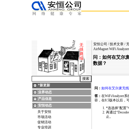
安恒公司
/
技术文章
/
AirMagnet WiFi A
问：如何在艾尔麦无线
数据？
*
新更新
问：
如何在艾尔麦无线网分析
业界动态
答：
在
WiFiAnalyzer
系
产品信息
容，在8.5版本以后
安恒动态
*
选选择“配置”中“Pr
关于安恒
再通过“Deco
止。
市场活动
促销活动
专业培训