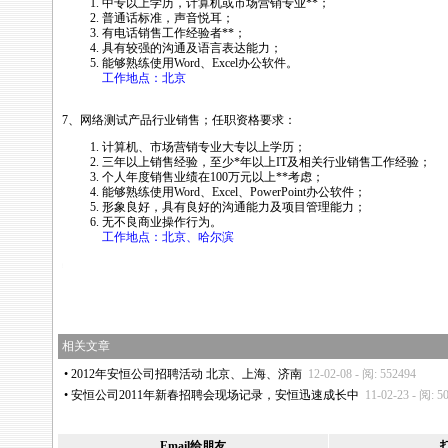
中专以上学历，计算机或市场营销专业
*
*
；
普通话标准，声音悦耳；
有电话销售工作经验者
*
*
；
具有较强的沟通及语言表达能力；
能够熟练使用Word、Excel办公软件。
工作地点：北京
7、网络测试产品行业销售；任职资格要求：
计算机、市场营销专业大专以上学历；
三年以上销售经验，至少
*
年以上IT及相关行业销售工作经验；
个人年度销售业绩在100万元以上
*
*
考虑；
能够熟练使用Word、Excel、PowerPoint办公软件；
形象良好，具有良好的沟通能力及项目管理能力；
无不良商业操作行为。
工作地点：北京、哈尔滨
tps://anheng.com.cn/news/html/anheng_news/2001.html
相关文章
•
2012年安恒公司招聘活动 北京、上海、济南
12-02-08 - 阅: 552494
•
安恒公司2011年新春招聘会现场记录，安恒迅速成长中
11-02-23 - 阅: 5
Email给朋友