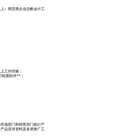
以上）商贸类企业总帐会计工
以上工作经验；
CAD绘图软件
*
*
；
助市场部门和销售部门执行产
作产品宣传资料及各类推广工