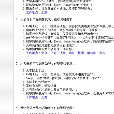
大学英语四
*
以上水平，拥有较好的英文阅读能力；
能够熟练使用Word、Excel、PowerPoint办公软件；
形象良好，具有良好的沟通能力及项目管理能力；
工作地点：北京
4、水质分析产品销售代表；任职资格要求：
环境工程、化工、机械自动化、仪器仪表类相关专业大专以上学
两年以上销售工作经验，至少
*
年以上同行业工作经验；
熟悉行业产品线，有设备、仪器仪表类销售经验者
*
*
；
曾任企业年销售额至少在500万元以上，个人年销售业绩30万元以
能够熟练使用Word、Excel、PowerPoint办公软件，熟悉ERP系统
*
*
具有良好的沟通能力及项目管理能力；
能够随时出差并主动完成工作目标。
工作地点：北京、上海、济南、南京、杭州、哈尔滨、大连
5、水质分析产品销售助理；任职资格要求：
大专以上学历；
环境工程、化学、自动化、仪器仪表等相关专业
*
*
；
*
年以上销售助理工作经验，有同行业销售助理工作者
*
*
；
有标书制作经验
*
*
；
工作有条理，细致认真；
具有良好的沟通能力及文字表达能力；
能够熟练使用Word、Excel、PowerPoint办公软件，会使用ADOB
工作地点：上海
6、网络测试产品电话销售；任职资源要求：