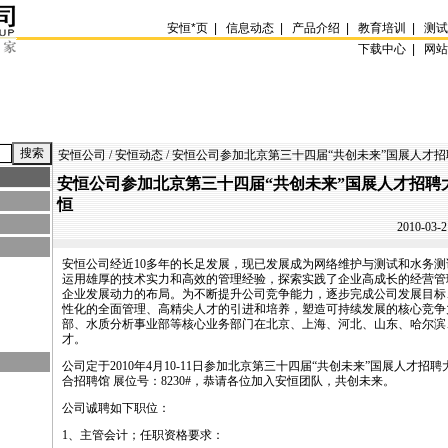
安恒
*
页
|
信息动态
|
产品介绍
|
教育培训
|
测
下载中心 |
网
安恒公司
/
安恒动态
/ 安恒公司参加北京第三十四届“共创未来”国展人才
安恒公司参加北京第三十四届“共创未来”国展人才招聘
恒
2010-03-2
安恒公司经近10多年的长足发展，现已发展成为网络维护与测试和水务
运用雄厚的技术实力和高效的管理经验，探索实践了企业高成长的经营管
企业发展动力的布局。为不断提升公司竞争能力，逐步完成公司发展目标
性化的全面管理、高精尖人才的引进和培养，塑造可持续发展的核心竞争
部、水质分析事业部等核心业务部门在北京、上海、河北、山东、哈尔滨
才。
公司定于2010年4月10-11日参加北京第三十四届“共创未来”国展人才招
合招聘馆 展位号：8230#，恭请各位加入安恒团队，共创未来。
公司诚聘如下职位：
1、主管会计；任职资格要求：