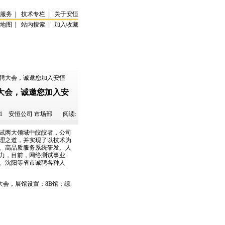
试服务
|
技术专栏
|
关于安恒
站地图
|
站内搜索
|
加入收藏
招聘大会，诚邀您加入安恒
大会，诚邀您加入安
1
安恒公司 市场部 阅读:
测试两大领域中皎皎者，公司
理之道，并实现了以技术为
、高品质服务系统研发、人
力，目前，网络测试事业
、沈阳等省市诚聘各种人
聘大会，展馆设置：8B馆：综