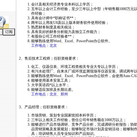
会计及相关经济类专业本科以上学历；
五年以上会计工作经验，至少三年以上中型（年销售额1000万元
作经验；
具有会计师中
*
职称证书
*
*
；
两年以上用友U8及以上版本财务软件使用经验；
熟悉财务制度及相关税法；
具有良好的财务分析能力及独立工作能力；
有股份公司工作经验者
*
*
；
能够熟练使用Word、Excel、PowerPoint办公软件。
工作地点：北京
2、售后技术工程师；任职资格要求：
化工、仪器仪表、环境工程类相关专业大专以上学历；
有污水处理厂、自来水厂或环境监测现场等仪器安装、调试两年
能够熟练使用Word、Excel、PowerPoint办公软件，会使用Auto 
能够使用基本安装工具；
大学英语四
*
以上水平；
能够适应加班及长期出差。
工作地点：北京、郑州
3、产品经理；任职资格要求：
市场营销、策划专业国家统招本科学历；
三年以上相关工作经验，曾任公司年销售额在1000万以上；
能够进行产品市场调研、竞争产品分析，完成调研分析报告；协
品营销策略及发展规划；能够制定市场计划及促销活动；能够制
具；培训销售人员专业知识和产品知识。