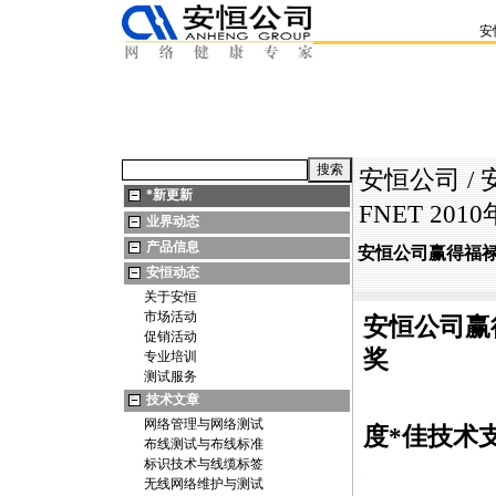
安
安恒公司
/
*
新更新
FNET 20
业界动态
产品信息
安恒公司赢得福禄克
安恒动态
关于安恒
市场活动
安恒公司赢得
促销活动
奖
专业培训
测试服务
——2
技术文章
网络管理与网络测试
度
*
佳技术
布线测试与布线标准
标识技术与线缆标签
https://anheng.com.cn/news/html/anheng_
无线网络维护与测试