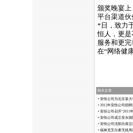
颁奖晚宴上
平台渠道伙
*
日，致力
恒人，更是
服务和更完
在“网络健
https://anheng.com.cn/news/html/anheng_
相关文章
•
安恒公司为北京某大
•
2012年安恒公司招
•
安恒公司召开“2011
•
安恒公司成立安永国
•
安恒公司沈阳办喜迁
•
福禄克艾尔麦无线局域网勘