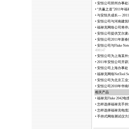
•
安恒公司郑州办事处
•
“共赢之道”2011年福
•
与安恒共成长--- 2
•
安恒公司与河南建筑
•
福禄克网络公司将停止
•
安恒公司提供艾尔麦Ai
•
安恒公司2011年新
•
安恒公司与Fluke N
498147
•
安恒公司为上海某外
•
2011年安恒公司开
•
安恒公司上海办事处 2
•
福禄克网络NetTool Ser
•
安恒公司为北京工业
•
安恒公司2010年华
相关产品
•
福禄克Fluke 20
•
怎样选择福禄克手持式
•
怎样选择福禄克电缆测
•
手持式网络测试仪方案,