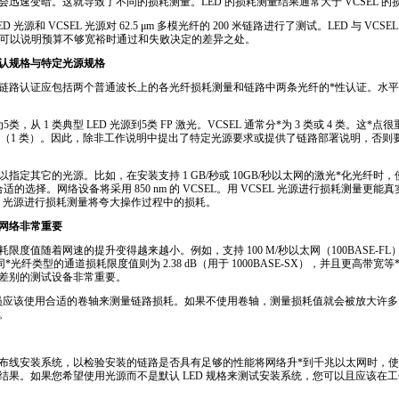
会迅速变暗。这就导致了不同的损耗测量。
LED
的损耗测量结果通常大于
VCSEL
的
ED
光源和
VCSEL
光源对 62.5 μm 多模光纤的 200 米链路进行了测试。
LED
与
VCSEL
可以说明预算不够宽裕时通过和失败决定的差异之处。
认规格与特定光源规格
定，光纤链路认证应包括两个普通波长上的各光纤损耗测量和链路中两条光纤的
*
性认证。水平
归为5类，从 1 类典型
LED
光源到5类 FP 激光。
VCSEL
通常分
*
为 3 类或 4 类。这
*
点很
（1 类）。因此，除非工作说明中提出了特定光源要求或提供了链路部署说明，否则
。
指定其它的光源。比如，在安装支持 1 GB/秒或 10GB/秒以太网的激光
*
化光纤时，
合适的选择。网络设备将采用 850 nm 的
VCSEL
。用
VCSEL
光源进行损耗测量更能真
光源进行损耗测量将夸大操作过程中的损耗。
网络非常重要
度值随着网速的提升变得越来越小。例如，支持 100 M/秒以太网（100BASE-FL）的
同
*
光纤类型的通道损耗限度值则为 2.38 dB（用于 1000BASE-SX），并且更高带宽等
差别的测试设备非常重要。
员应该使用合适的卷轴来测量链路损耗。如果不使用卷轴，测量损耗值就会被放大许
。
布线安装系统，以检验安装的链路是否具有足够的性能将网络升
*
到千兆以太网时，
结果。如果您希望使用光源而不是默认
LED
规格来测试安装系统，您可以且应该在工