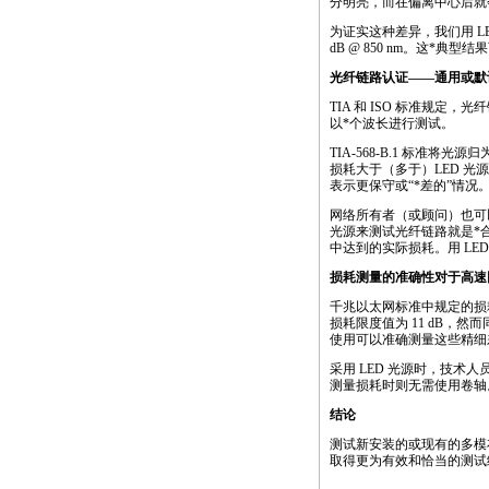
分明亮，而在偏离中心后就
为证实这种差异，我们用
L
dB @ 850 nm。这
*
典型结果
光纤链路认证——通用或默
TIA 和 ISO 标准规
以
*
个波长进行测试。
TIA-568-B.1 标准将光源
损耗大于（多于）
LED
光源
表示更保守或“
*
差的”情况
网络所有者（或顾问）也可以
光源来测试光纤链路就是
*
中达到的实际损耗。用
LED
损耗测量的准确性对于高速
千兆以太网标准中规定的损耗限
损耗限度值为 11 dB，然而
使用可以准确测量这些精细
采用
LED
光源时，技术人
测量损耗时则无需使用卷轴
结论
测试新安装的或现有的多模
取得更为有效和恰当的测试