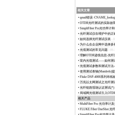
相关文章
•
qmail错误: CNAME_lookup_fa
•
OTDR光纤测试的实际故
•
SimpliFiber Pro光
•
光纤测试仪在维护中的正
•
如何选择光纤测试仪表
- 0
•
为什么在企业网中选择多
•
光缆测试的常见问题
- 06-
•
理解OTDR迹线信息-光
•
室内光缆测试——如何测
•
光缆测试参数和测试方法
•
使用测试卷轴(Mandrel
•
Fluke DSP-4000系
•
万兆以太网测试之光纤测试技
•
光纤链路现场认证测试(
*
)
•
局域网光缆测试引入OTDR Op
相关产品
•
MultiFiber Pro 光
•
FLUKE Fiber OneSh
•
SimpliFiber Pro光