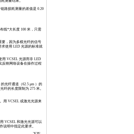
损耗测量结果。
链路损耗测量的差值是 0.20
布线
*
大长度 100 米，只需
重要，因为多模光纤的信号
要求使用
LED
光源的标准就
使用
VCSEL
光源而非
LED
实反映网络设备在操作过程
光纤通道（62.5 μm ）的
*
光纤的长度限制为 275 米。
多。用
VCSEL
或激光光源来
使用
VCSEL
和激光光源可以
作说明中指定此要求。
下页: