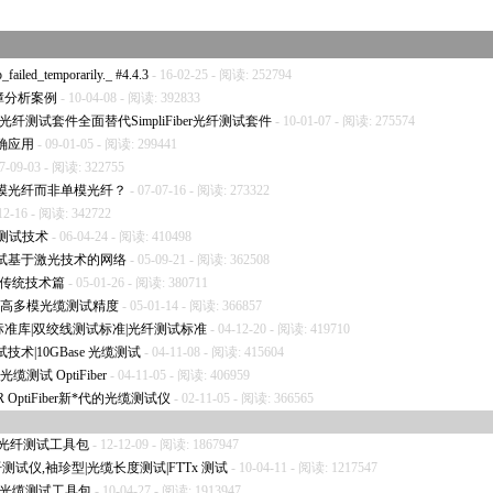
iled_temporarily._ #4.4.3
- 16-02-25 - 阅读: 252794
障分析案例
- 10-04-08 - 阅读: 392833
功率计和光纤测试套件全面替代SimpliFiber光纤测试套件
- 10-01-07 - 阅读: 275574
确应用
- 09-01-05 - 阅读: 299441
7-09-03 - 阅读: 322755
模光纤而非单模光纤？
- 07-07-16 - 阅读: 273322
12-16 - 阅读: 342722
纤测试技术
- 06-04-24 - 阅读: 410498
试基于激光技术的网络
- 05-09-21 - 阅读: 362508
-传统技术篇
- 05-01-26 - 阅读: 380711
s)提高多模光缆测试精度
- 05-01-14 - 阅读: 366857
列布线标准库|双绞线测试标准|光纤测试标准
- 04-12-20 - 阅读: 419710
术|10GBase 光缆测试
- 04-11-08 - 阅读: 415604
 光缆测试 OptiFiber
- 04-11-05 - 阅读: 406959
tiFiber新
*
代的光缆测试仪
- 02-11-05 - 阅读: 366565
功率计及光纤测试工具包
- 12-12-09 - 阅读: 1867947
ot 光纤测试仪,袖珍型|光缆长度测试|FTTx 测试
- 10-04-11 - 阅读: 1217547
功率计及光缆测试工具包
- 10-04-27 - 阅读: 1913947