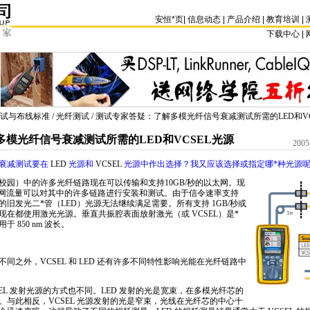
安恒
*
页
|
信息动态
|
产品介绍
|
教育培训
|
下载中心 | 
试与布线标准
/
光纤测试
/ 测试专家答疑：了解多模光纤信号衰减测试所需的LED和VC
模光纤信号衰减测试所需的LED和VCSEL光源
2005
衰减测试要在
LED
光源和
VCSEL
光源中作出选择？我又应该选择或指定哪
*
种光源
校园）中的许多光纤链路现在可以传输和支持10GB/秒的以太网。现
以太网流量可以对其中的许多链路进行安装和测试。由于信令速率支持
的旧发光二
*
管（
LED
）光源无法继续满足需要。所有支持 1GB/秒或
现在都使用激光光源。垂直共振腔表面放射激光（或
VCSEL
）是
*
 850 nm 波长。
不同之外，
VCSEL
和
LED
还有许多不同特性影响光能在光纤链路中
EL
发射光源的方式也不同。
LED
发射的光是宽束，在多模光纤芯的
。与此相反，
VCSEL
光源发射的光是窄束，光线在光纤芯的中心十