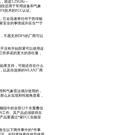
就是5.25GHz～
于这些频段还用于军用设备和气象
FS
技术的FCC认证。
在，它会迅速将任何干扰传输
家安全的事情或许应当
*
*
于
透露，不愿支持
DFS
的厂商可以
几乎没有开始部署可以使用这
供它所承诺的更大的吞吐量，
如果支持，可能还存在什么
，以及你选择的WLAN厂商
用和气象雷达偶尔使用的，
段。那么从实现和性能角度看，
z频段中的全部12个非重叠信
的工作。其产品必须获得在
着该产品要通过
*
家FCC实验室
将发生以下两件事中的
*
件事
规定，但却意味着你放弃使用