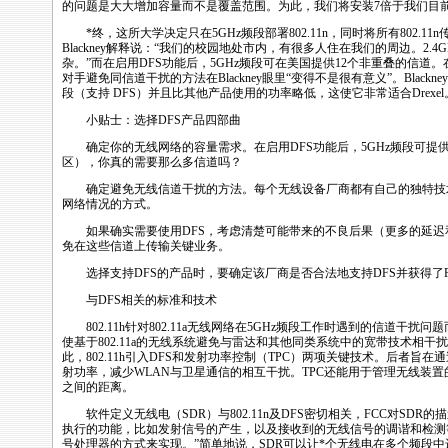
的问题是大大增加容量而不是覆盖范围。为此，我们将安装7倍于我们目
*
终，这所大学决定只在5GHz频段部署
802.11n
，同时将所有
802.11n
Blackney解释说：“我们的校园地处市内，有很多人住在我们的周边。2.4
杂。”而在启用
DFS
功能后，5GHz频段可在美国提供12个非重叠的信道。
对手避免同信道干扰的方法在Blackney眼里“变得不是很有意义”。Blackne
段（支持
DFS
）并且比其他产品使用的功率略低，这使它非常适合Drexel
小贴士：选择
DFS
产品四部曲
确定你的无线网络的容量需求。在启用
DFS
功能后，5GHz频段可提
区），你真的需要那么多信道吗？
确定避免无线信道干扰的方法。每个无线设备厂商都有自己的独特技
网络情况的方式。
如果确实需要使用
DFS
，考虑清楚可能带来的不良后果（更多的延迟
免在这些信道上传输关键业务。
选择支持
DFS
的产品时，要确定该厂商是否合法地支持
DFS
并获得了
与
DFS
相关的标准和技术
802.11h针对802.11a无线网络在5GHz频段工作时遇到的信道干扰
使基于802.11a的无线系统避免与雷达和其他同类系统中的宽带技术相
此，802.11h引入
DFS
和发射功率控制（TPC）两项关键技术。后者旨在通
射功率，减少WLAN与卫星通信的相互干扰。TPC还能用于管理无线装
之间的距离。
软件定义无线电（SDR）与
802.11n
及
DFS
密切相关，FCC对SDR的
执行的功能，比如发射信号的产生，以及接收到的无线信号的调谐和检测
号处理器的方式来实现。”简单地说，SDR可以让
*
个无线电在多个频段中