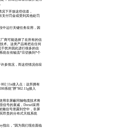
。
情况下开放这些信道，
负有支付罚金或受到其他处罚
2频段中运行关键任务应用，因
家厂商可能选择了在所有的信
扰的技术。这类产品将把在任何
现干扰并因此进行很多的信
系统在传输流
*
旦切换到
*
个
于许多情况，而这些情况你应
0
802.11n
接入点：这所拥有
00系统“胖”802.11g接入
大学里使用非屏蔽同轴电缆技术将
号的衰减，Drexel采用
射频信号泄露到空中，非屏
买昂贵的分布式天线系统
ney指出，“因为我们现在面临