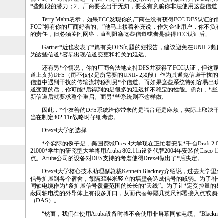
*
些频段的潜力；2、厂商要么出于无知，要么有意骗你非法使用这些信道
Terry Mahn表示，如果FCC发现你的厂商在没有获得FCC
DFS
认证的
FCC“将有你的厂商好看的。”他马上接着补充说，作为企业用户，你不
的责任，但必须关闭网络，直到阻塞这些信道或者是获得FCC认证后。
Gartner
*
近也发表了
*
篇有关
DFS
问题的短报告，建议避免在UNII-
为这些信道
*
容易出现信道变更和相关的延迟。
还有另
*
个情况，你的厂商合法地支持
DFS
并获得了FCC认证，但这
道上支持
DFS
（而不仅仅是所需要的UNII- 2频段）作为其避免信道干
信道中遇到干扰的传输流转移到另
*
个信道。而如果这些系统特别容易出
道变更的话，你可能
*
后得到的是很多的延迟和不稳定的性能。例如，
*
些
新信道后就要求整个重启。而另
*
些系统则不这样做。
因此，
*
个友善的
DFS
系统给你带来的是福音还是麻烦，实际上取决
当在制定
802.11n
战略时仔细考虑。
Drexel大学的选择
*
个实际的例子是，美国费城Drexel大学现在正忙着安装
*
千台Draft 2.
21000
*
学生的研究型大学将用Aruba
802.11n
设备代替2004年安装的Cisco 12
点。Aruba公司的设备对
DFS
支持的考虑使得Drexel做出了
*
后决定。
Drexel大学核心技术助理副总裁Kenneth Blackney介绍说，过去
信号扩展到各个宿舍，每隔3到4米竖立的墙壁会造成信号的减弱。为了补偿信
同轴电缆作为
*
条扩展信号覆盖范围的长长的“天线”。为了让
*
定受控量的
蔽同轴电缆的外导体上有很多开口，从而代替每隔几英尺部署接入点或购
（DAS）。
“然而，我们在使用Aruba设备时将不会使用非屏幕同轴电缆。”Black