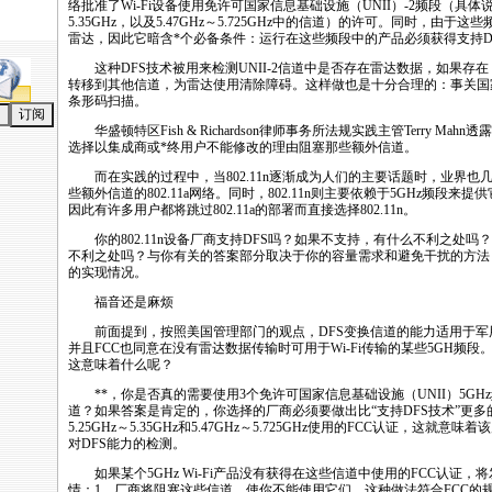
络批准了Wi-Fi设备使用免许可国家信息基础设施（UNII）-2频段（具体说，
5.35GHz，以及5.47GHz～5.725GHz中的信道）的许可。同时，由
雷达，因此它暗含
*
个必备条件：运行在这些频段中的产品必须获得支持
D
这种
DFS
技术被用来检测UNII-2信道中是否存在雷达数据，如果存
转移到其他信道，为雷达使用清除障碍。这样做也是十分合理的：事关国
条形码扫描。
华盛顿特区Fish & Richardson律师事务所法规实践主管Terry Mahn
选择以集成商或
*
终用户不能修改的理由阻塞那些额外信道。
而在实践的过程中，当
802.11n
逐渐成为人们的主要话题时，业界也
些额外信道的802.11a网络。同时，
802.11n
则主要依赖于5GHz频段来提
因此有许多用户都将跳过802.11a的部署而直接选择
802.11n
。
你的
802.11n
设备厂商支持
DFS
吗？如果不支持，有什么不利之处吗？
不利之处吗？与你有关的答案部分取决于你的容量需求和避免干扰的方法
的实现情况。
福音还是麻烦
前面提到，按照美国管理部门的观点，
DFS
变换信道的能力适用于军
并且FCC也同意在没有雷达数据传输时可用于Wi-Fi传输的某些5GH频
这意味着什么呢？
*
*
，你是否真的需要使用3个免许可国家信息基础设施（UNII）5GH
道？如果答案是肯定的，你选择的厂商必须要做出比“支持
DFS
技术”更多
5.25GHz～5.35GHz和5.47GHz～5.725GHz使用的FCC认证，这就意味
对
DFS
能力的检测。
如果某个5GHz Wi-Fi产品没有获得在这些信道中使用的FCC认证，
情：1、厂商将阻塞这些信道，使你不能使用它们，这种做法符合FCC的