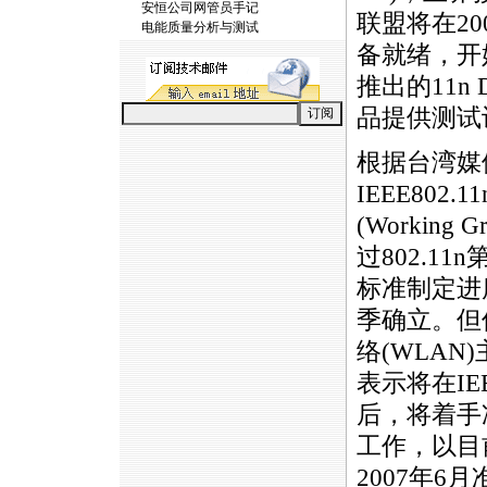
安恒公司网管员手记
联盟将在20
电能质量分析与测试
备就绪，开
推出的11n Dr
品提供测试
根据台湾媒
IEEE
802.11
(Workin
过
802.11n
第
标准制定进
季确立。但
络(WLAN
表示将在I
后，将着手准备
工作，以目
2007年6月