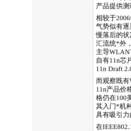
产品提供测
相较于200
气势似有逐
慢落后的状
汇流统
*
外，
主导WLAN
自有11n
11n Draf
而观察既有
11n产品
格仍在10
其入门
*
机
具有吸引力
在IEEE
802.