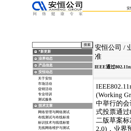
安
安恒公司
/
*
新更新
准
业界动态
产品信息
IEEE通过802.
安恒动态
关于安恒
市场活动
IEEE
802.11
促销活动
(Working 
专业培训
测试服务
中举行的会
技术文章
式投票通过
网络管理与网络测试
布线测试与布线标准
二版草案标准(
标识技术与线缆标签
2.0)，业界预
无线网络维护与测试