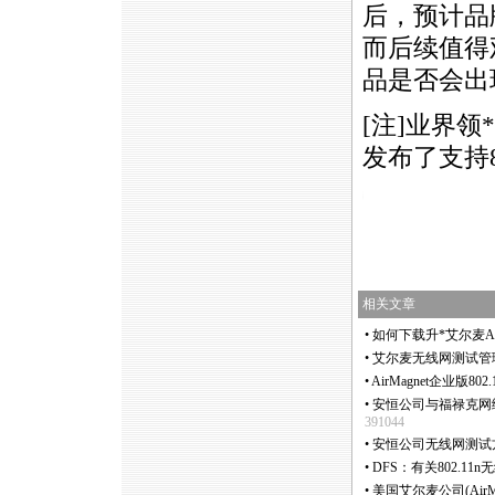
后，预计品牌
而后续值得观
品是否会出
[注]业界领
*
发布了支持
https://anheng.com.cn/news/html/industry_news/999.html
相关文章
•
如何下载升
*
艾尔麦A
•
艾尔麦无线网测试管理
•
AirMagnet企业版80
•
安恒公司与福禄克网络
391044
•
安恒公司无线网测试
•
DFS：有关802.11n无
•
美国艾尔麦公司(AirMa