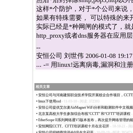
这样
*
个防护，对于
*
个公司来说
如果有特殊需要， 可以特殊的来
实际已经是
*
种网闸的模式了，就
http_proxy或者dns服务器在应
--
安恒公司 刘世伟 2006-01-08 19:17
... -= 用
linux
!远离病毒,漏洞和注册码! 
相关文章
•
安恒公司与河南建筑职业技术学院开展校企合作项目，CCT
•
linux下使用ssd
- 11-03-10 - 阅读: 372393
•
安恒公司提供艾尔麦AirMagnet WiFi分析和勘测软件中文视
•
北京某高校大学生参加综合布线“CCTT” 和“CFTT”培训课程
-
•
EtherScope II系列网络通V5版本发布，再次提升网络管理的
•
安恒网院CCTT、CFTT培训课程十月在京召开
- 10-10-21 - 阅
•
安恒公司经销商培训会9月在京召开
- 10-09-19 - 阅读: 385475