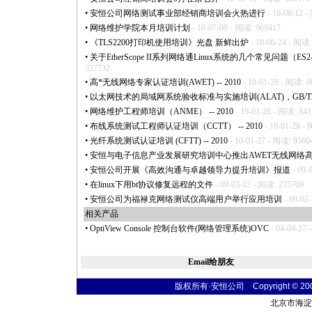
•
安恒公司网络测试事业部经销商培训会火热进行
- 10-08-12 
•
网络维护学院本月培训计划
- 10-07-08 - 阅读: 969417
•
《TLS2200打印机使用培训》光盘 新鲜出炉
- 10-06-24 - 阅读:
•
关于EtherScope II系列网络通Linux系统的几个常见问题（ES2-LAN,
327732
•
高
*
无线网络专家认证培训(AWET) -- 2010
- 10-01-28 - 阅读: 8
•
以太网技术的局域网系统验收标准与实施培训(ALAT)，GB/T21671
•
网络维护工程师培训（ANME） -- 2010
- 10-01-28 - 阅读: 84
•
布线系统测试工程师认证培训（CCTT） -- 2010
- 10-01-28 -
•
光纤系统测试认证培训 (CFTT) -- 2010
- 10-01-27 - 阅读: 8560
•
安恒与电子信息产业发展研究培训中心推出AWET无线网络
•
安恒公司开展《高效沟通与卓越领导力提升培训》报道
- 09-
•
在linux下用bt协议修复远程的文件
- 09-03-12 - 阅读: 275709
•
安恒公司为福禄克网络测试仪高端用户举行应用培训
- 09-02
相关产品
•
OptiView Console 控制台软件(网络管理系统)OVC
- 04-04-27
Email给朋友
版权所有·安恒公司 Copyright © 2004 t
北京市海淀