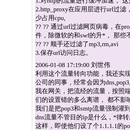
1.对http的流量进行缓冲加速， 这
2.http_proxy在应用层进行ur
少占用cpu,
?? ?? 通过url过滤网页病毒，在
件，除微软的和swf的升
*
， 那些
?? ?? 顺手还过滤了mp3,rm,avi
3.保存url访问日志。
2006-01-08 17:19:00 刘世伟
利用这个流量转向功能，我还实
公司的同事，经常会因为dns,pop
我在网关，把流经的流量，按照
们的设置错的多么离谱， 都不影
我们是把pop3和smtp流量强制
dns流量不管目的ip是什么，
*
律转发
这样，即使他们设了个1.1.1.1