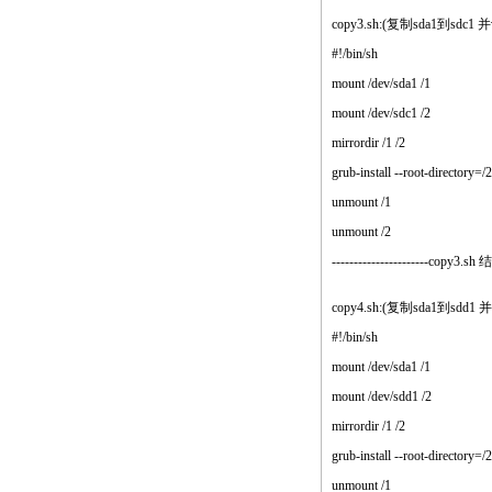
copy3.sh:(复制sda1到sd
#!/bin/sh
mount /dev/sda1 /1
mount /dev/sdc1 /2
mirrordir /1 /2
grub-install --root-direc
unmount /1
unmount /2
----------------------copy3.sh
copy4.sh:(复制sda1到sd
#!/bin/sh
mount /dev/sda1 /1
mount /dev/sdd1 /2
mirrordir /1 /2
grub-install --root-direc
unmount /1