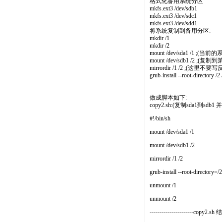
格式化备用系统分区
mkfs.ext3 /dev/sdb1
mkfs.ext3 /dev/sdc1
mkfs.ext3 /dev/sdd1
将系统复制到备用分区:
mkdir /1
mkdir /2
mount /dev/sda1 /1 ;(
mount /dev/sdb1 /2 ;(
mirrordir /1 /2 ;(这里不要
grub-install --root-direc
做成脚本如下:
copy2.sh:(复制sda1到sd
#!/bin/sh
mount /dev/sda1 /1
mount /dev/sdb1 /2
mirrordir /1 /2
grub-install --root-direc
unmount /1
unmount /2
----------------------copy2.sh