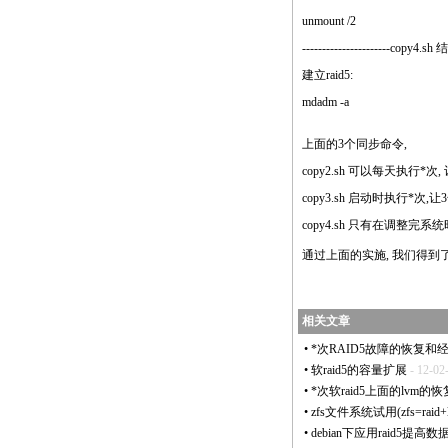
unmount /2
----------------------copy4.sh
建立
raid
5:
mdadm -a
上面的3个同步命令,
copy2.sh 可以每天执行
*
次,
copy3.sh 启动时执行
*
次,让
copy4.sh 只有在调整完系
通过上面的实施, 我们得到了
相关文章
•
*
次RAID5故障的恢复和
•
软raid5的容量扩展
- 12-02
•
*
次软raid5上面的lvm的
•
zfs文件系统试用(zfs=raid+lv
•
debian下应用raid5提