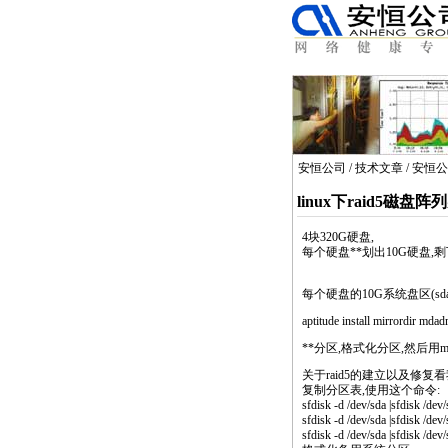
安恒公司
/
技术文章
/
安恒公
linux下raid5磁盘阵
4块320G硬盘,
每个硬盘
*
*
划出10G硬盘,剩
每个硬盘的10G系统盘区(
aptitude install mirrordir m
*
*
分区,格式化分区,然后用mi
关于
raid
5的建立以及修复看我这
复制分区表,使用这个命令:
sfdisk -d /dev/sda |
sfdisk -d /dev/sda |sfdisk /dev
sfdisk -d /dev/sda |sfdisk /dev