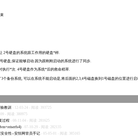
 结束
 让 2号硬盘的系统跟工作用的硬盘
*
样.
3号硬盘,保证能够启动.因为跟刚刚启动的系统进行了同步.
统时执行
*
次. 4号硬盘作为系统
*
后的救命稻草.
3个备份系统, 可以在系统不能启动是,将后面的2,3,4号磁盘换到1号磁盘的位置进行启
经验教训
- 12-03-24 - 阅读: 393725
-09 - 阅读: 380975
恢复过程
- 08-11-04 - 阅读: 281625
m+reiserfs4)
- 07-10-29 - 阅读: 282135
高数据安全性--安恒网管员手记
- 05-05-01 - 阅读: 385165