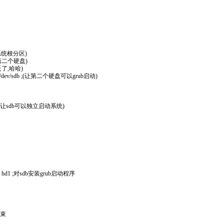
当前的系统根分区)
复制到第二个硬盘)
写反了,哈哈)
tory /2 /dev/sdb ;(让第二个硬盘可以grub启动)
b1 并让sdb可以独立启动系统)
tory=/2 hd1 ;对sdb安装grub启动程序
 结束