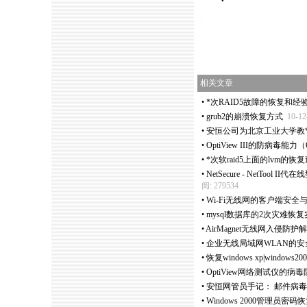
https://anheng.com.cn/news/html/network_administrati
相关文章
•
*
次RAID5故障的恢复和经
•
grub2的崩溃恢复方式
10-12
•
安恒公司为北京工业大学教
•
OptiView III的防病毒能力（O
•
*
次软raid5上面的lvm的恢
•
NetSecure - NetT
阅: 279534
•
Wi-Fi无线网的客户端安全与防护
•
mysql数据库的2次灾难恢
•
AirMagnet无线网入侵防护
•
企业无线局域网WLAN的安
•
恢复windows xp|windo
•
OptiView网络测试仪的病
•
安恒网管员手记： 邮件病
•
Windows 2000管理员密码