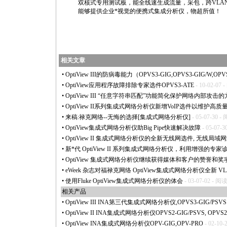
双核式专用测试板，能全线速生成流量，采包，跨VLA
能够提供企业
*
视觉的便携式集成分析仪，物超所值！
相关文章
•
OptiView III的防病毒能力（OPVS3-GIG,OPVS3-GIG/W,OPVS
•
OptiView应用程序故障排除专家选件OPVS3-ATE
- 10-02-07 
•
OptiView III “任意字符串匹配”功能简化保护网络内部攻击
•
OptiView II系列集成式网络分析仪新增VoIP选件以维护高
•
来稿:禄克网络--无悔的选择[集成式网络分析仪]
- 05-07-30 -
•
OptiView集成式网络分析仪助Big Pipe快速解决故障
- 05-07-3
•
OptiView II 集成式网络分析仪的全新无线网选件, 无线局
•
新
*
代 OptiView II 系列集成式网络分析仪，利用增强
•
OptiView 集成式网络分析仪继续获得媒体和客户的赞誉和奖
•
eWeek 杂志对福禄克网络 OptiView集成式网络分析仪全新 
•
使用Fluke OptiView集成式网络分析仪的体会
- 03-07-02 - 阅读
相关产品
•
OptiView III INA第三代集成式网络分析仪,OPVS3-GIG/PSVS
•
OptiView II INA集成式网络分析仪OPVS2-GIG/PSVS, OPVS2
•
OptiView INA集成式网络分析仪OPV-GIG,OPV-PRO
- 02-10-