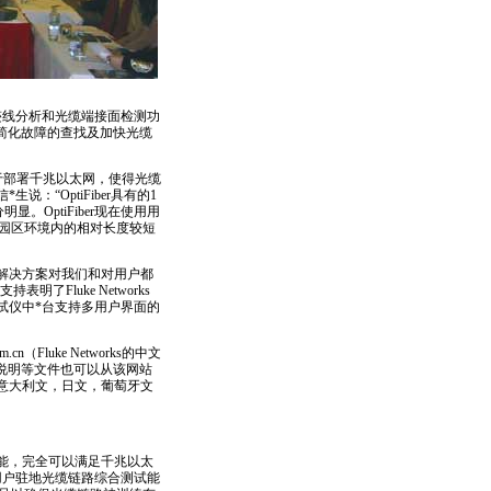
迹线分析和光缆端接面检测功
简化故障的查找及加快光缆
于部署千兆以太网，使得光缆
信
*
生说：“OptiFiber具有的1
明显。OptiFiber现在使用用
园区环境内的相对长度较短
化的解决方案对我们和对用户都
表明了Fluke Networks
测试仪中
*
台支持多用户界面的
m.cn
（Fluke Networks的中文
用说明等文件也可以从该网站
文，意大利文，日文，葡萄牙文
测功能，完全可以满足千兆以太
用户驻地光缆链路综合测试能