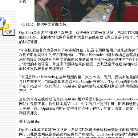
射仪
（OTDR）提供中文界面支持。
OptiFiber是业内
*
台集成了双光缆，双波长的衰减/长度认证，自动OTDR
能的OTDR。新的本地化用户界面和大量的在线帮助信息会更易于操作，
的认证速度。
“今年以来随着光缆器件的价格不断降低，以及专用网络用户越来越青睐
在用户驻地网络中的应用不断增加，”Fluke Networks中国去市场总监蔡昌
米的故障定位精度和全中文界面使它在测试用户驻地光缆链路中的
*
势十分
户习惯的本地语言，并提高了测试结果的精度，尤其适合于在建筑物内或
而转接次数较多的光缆链路。”
“中国是Fluke Networks在全球范围内第二大的市场。为用户提供本地
是非常重要的。”国际部销售总监Mike Gengler补充说：“OptiFiber的本地化支持
不断开拓全球市场的承诺。OptiFiber是在铜缆与光缆系列测试仪和网络
产品。”
全新的带有在线帮助信息的OptiFiber用户界面可以从
www.flukenetworks.co
网站）免费下载，软件版本是V1.4.4。中文的用户使用手册，图表和使
上免费下载。OptiFiber同时还支持其他语种，包括：英文，法文，德
和西班牙文。
关于OptiFiber
OptiFiber集成了衰减/长度认证，自动OTDR迹线分析和光缆端接面检
网，万兆以太网或是更高速的应用的严格要求。OptiFiber不但提供
*
进的