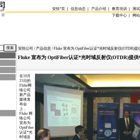
安恒
*
页
|
信息动态
|
产品介绍
|
教育培训
|
测
下载中心 |
网
安恒公司
/
产品信息
/ Fluke 宣布为 OptiFiber认证
*
光时域反射仪(OTDR)
Fluke 宣布为 OptiFiber认证
*
光时域反射仪(OTDR)提
在10月
21日的
Fluke网
络公司
新产品
媒体发
布会
上，
Fluke 网
络公司
宣布为
OptiFiber
认证
*
光
时域反