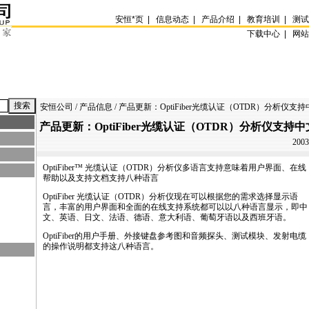
安恒
*
页
|
信息动态
|
产品介绍
|
教育培训
|
测
下载中心 |
网
安恒公司
/
产品信息
/ 产品更新：OptiFiber光缆认证（OTDR）分析仪支
产品更新：OptiFiber光缆认证（OTDR）分析仪支持
2003
OptiFiber™ 光缆认证（OTDR）分析仪多语言支持意味着用户界面、在线
帮助以及支持文档支持八种语言
OptiFiber 光缆认证（OTDR）分析仪现在可以根据您的需求选择显示语
言，丰富的用户界面和全面的在线支持系统都可以以八种语言显示，即中
文、英语、日文、法语、德语、意大利语、葡萄牙语以及西班牙语。
OptiFiber的用户手册、外接键盘参考图和音频探头、测试模块、发射电缆
的操作说明都支持这八种语言。