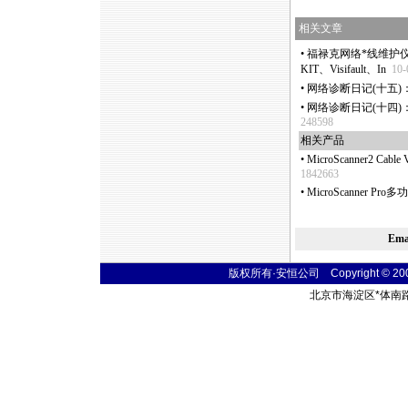
相关文章
•
福禄克网络
*
线维护仪器
KIT、Visifault、In
10-
•
网络诊断日记(十五)：使
•
网络诊断日记(十四)：
248598
相关产品
•
MicroScanner2 Ca
1842663
•
MicroScanner Pr
Em
版权所有·安恒公司 Copyright © 2004 t
北京市海淀区
*
体南路