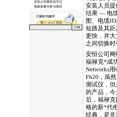
安恒公司网管员手记
安装人员提
电能质量分析与测试
结果 — 
图、电缆I
短路及其距
更快，并大
之间切换时
安恒公司网
福禄克
*
成功
Networks用
F620，虽然 M
测试仪，但
的产品，今天
后，福禄克
格的新
*
代
经典，是非