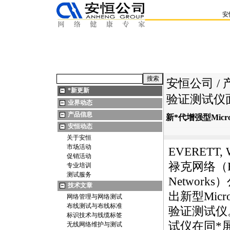
安
安恒公司
/
*
新更新
验证测试仪面
业界动态
产品信息
新
*
代增强型Micr
安恒动态
关于安恒
市场活动
EVERETT, 
促销活动
禄克网络（Fl
专业培训
测试服务
Networ
技术文章
出新型Micro
网络管理与网络测试
布线测试与布线标准
验证测试仪
标识技术与线缆标签
试仪在同
*
无线网络维护与测试