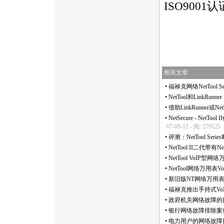
ISO9001
https://anheng.com.cn/news/html/product_news/nettool_I
相关文章
•
福禄克网络NetTool Ser
•
NetTool和LinkR
•
借助LinkRunner或
•
NetSecure - 
07-09-12 - 阅: 279125
•
评测：NetTool Se
•
NetTool II二代带有
•
NetTool VoIP型网
•
NetTool网络万用表V
•
新旧版NT网络万用
•
福禄克推出手持式VoIP
•
政府机关网络故障的排
•
银行网络故障排除案例, 
•
电力用户的网络故障排除