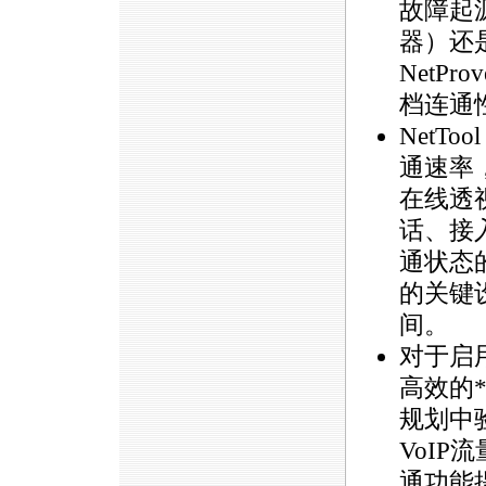
故障起
器）还是
NetP
档连通
NetT
通速率，
在线透视
话、接
通状态
的关键
间。
对于启用
高效的
规划中
VoI
通功能