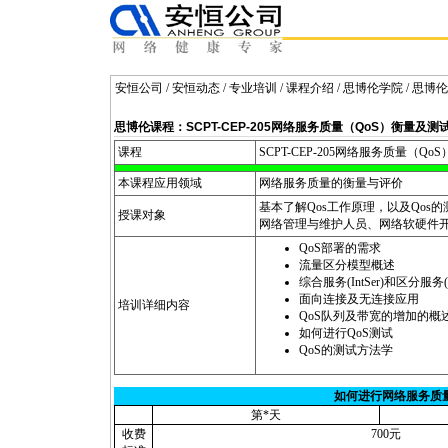
安恒公司
/
安恒动态
/
专业培训
/
课程介绍
/
思博伦学院
/ 思博
思博伦课程：SCPT-CEP-205网络服务质量（QoS）衡量及测
课程
SCPT
-CEP-205网络服务质量（Qo
本课程应用领域
网络服务质量的衡量与评价
基本了解Qos工作原理，以及Qos
授课对象
网络管理与维护人员、网络软硬件
QoS部署的需求
流量区分模型概述
综合服务(IntSer)和区分服务(D
面向连接及无连接应用
培训详细内容
QoS队列及带宽的增加的概
如何进行QoS测试
QoS的测试方法学
如何进行网络服务质
第
*
天
收费
700元