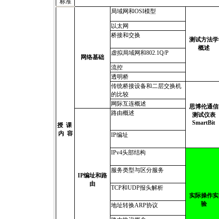
标准
局域网和
OSI模型
以太网
桥接和交换
测试方法学
概述
虚拟局域网和
802.1Q/P
网络基础
流控
透明桥
传统桥接设备和二层交换机
的比较
网际互连概述
思博伦通信
路由概述
测试仪表
SmartBit
授
课
内
容
IP编址
IPv4头部结构
服务类型与区分服务
IP编址和路
由
TCP和UDP报头解析
实际操作实
验
地址转换
ARP协议