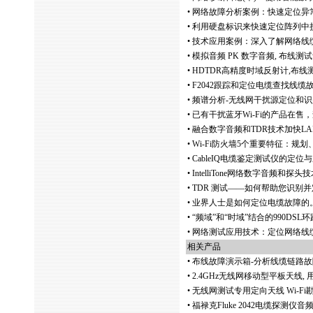
•
网络故障分析案例：快速定位异
•
利用硬盘标识来快速定位阵列中
•
技术应用案例：深入了解网络线
•
模拟音频 PK 数字音频, 布线
•
HDTDR高精度时域反射计,布
•
F2042跟踪和定位电缆查找线
•
频谱分析-无线网干扰源定位和
•
已有干扰蓝牙Wi-Fi的产品在
•
融合数字音频和TDR技术加快L
•
Wi-Fi防火墙5个重要特征：规
•
CableIQ电缆鉴定测试仪的定位
•
IntelliTone网络数字音频
•
TDR 测试——如何帮助您识别
•
业界人士是如何定位电缆故障的
•
“频域”和“时域”结合的990D
•
网络测试应用技术：定位网络线
相关产品
•
布线故障演示箱-分析线缆链路
•
2.4GHz无线网移动型平板天线
•
无线网测试专用定向天线 Wi-F
•
福禄克Fluke 2042电缆探测仪