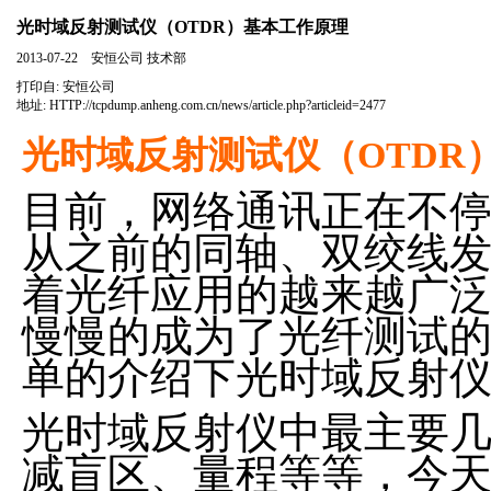
光时域反射测试仪（OTDR）基本工作原理
2013-07-22 安恒公司 技术部
打印自:
安恒公司
地址:
HTTP://tcpdump.anheng.com.cn/news/article.php?articleid=2477
光时域反射测试仪（OTDR
目前，网络通讯正在不
从之前的同轴、双绞线
着光纤应用的越来越广泛
慢慢的成为了光纤测试
单的介绍下光时域反射
光时域反射仪中最主要
减盲区、量程等等，今