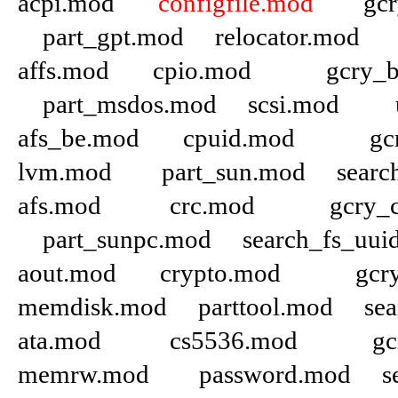
acpi.mod
configfile.mod
gcry_
part_gpt.mod relocator.mod
affs.mod cpio.mod gcry_blo
part_msdos.mod scsi.mod us
afs_be.mod cpuid.mod gcr
lvm.mod part_sun.mod search_
afs.mod crc.mod gcry_ca
part_sunpc.mod search_fs_uui
aout.mod crypto.mod gcr
memdisk.mod parttool.mod sear
ata.mod cs5536.mod gcr
memrw.mod password.mod se