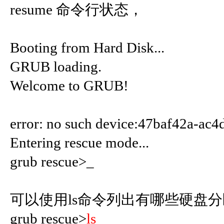
resume 命令行状态，
Booting from Hard Disk...
GRUB loading.
Welcome to GRUB!
error: no such device:47baf42a-ac
Entering rescue mode...
grub rescue>_
可以使用ls命令列出有哪些硬盘分
grub rescue>
ls