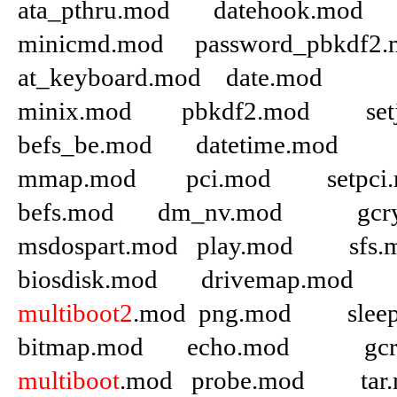
ata_pthru.mod datehook.
minicmd.mod password_pbkdf2
at_keyboard.mod date.mo
minix.mod pbkdf2.mod set
befs_be.mod datetime.mod 
mmap.mod pci.mod setpci
befs.mod dm_nv.mod gcry_
msdospart.mod play.mod sfs
biosdisk.mod drivemap.mod
multiboot2
.mod png.mod slee
bitmap.mod echo.mod gc
multiboot
.mod probe.mod tar.