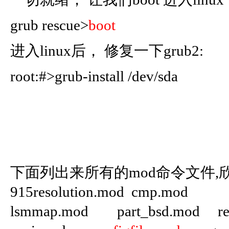
grub rescue>
boot
进入linux后， 修复一下grub2:
root:#>
grub-install /dev/sda
下面列出来所有的mod命令文件,
915resolution.mod cmp.mod fu
lsmmap.mod part_bsd.mod re