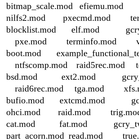
bitmap_scale.mod efiemu.mod
nilfs2.mod pxecmd.mod ter
blocklist.mod elf.mod gc
pxe.mod terminfo.mod vi
boot.mod example_functional_
ntfscomp.mod raid5rec.mod t
bsd.mod ext2.mod gcry_sha
raid6rec.mod tga.mod xfs.
bufio.mod extcmd.mod gcr
ohci.mod raid.mod trig.m
cat.mod fat.mod gcry_tw
part_acorn.mod read.mod tr