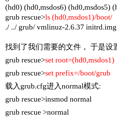
(hd0) (hd0,msdos6) (hd0,msdos5) 
grub rescue>
ls (hd0,msdos1)/boot/
./ ../ grub/ vmlinuz-2.6.37 initrd.im
找到了我们需要的文件， 于是设置
grub rescue>
set root=(hd0,msdos1)
grub rescue>
set prefix=/boot/grub
载入grub.cfg进入normal
模式:
grub rescue>
insmod normal
grub rescue >
normal