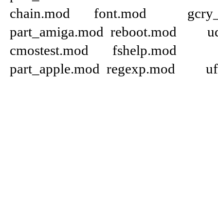
chain.mod font.mod gcry_wh
part_amiga.mod reboot.mod u
cmostest.mod fshelp.mod g
part_apple.mod regexp.mod 