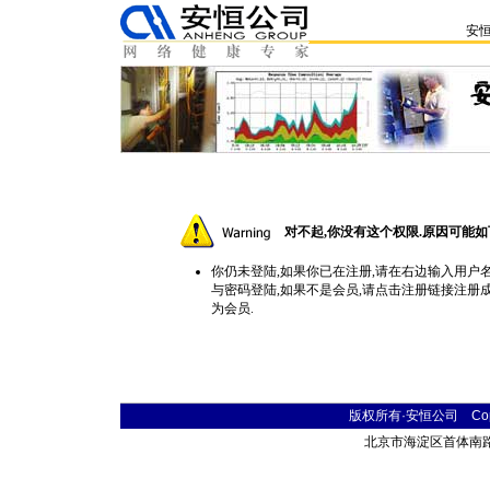
安
对不起,你没有这个权限.原因可能如
你仍未登陆,如果你已在注册,请在右边输入用户
与密码登陆,如果不是会员,请点击
注册
链接注册
为会员.
版权所有·安恒公司 Copyr
北京市海淀区首体南路9号 主语国际