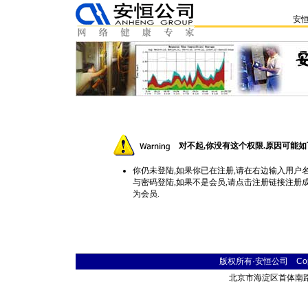
安
对不起,你没有这个权限.原因可能如
你仍未登陆,如果你已在注册,请在右边输入用户
与密码登陆,如果不是会员,请点击
注册
链接注册
为会员.
版权所有·安恒公司 Copyr
北京市海淀区首体南路9号 主语国际