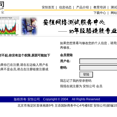
安恒首页
|
信息动态
|
产品介绍
|
教育培训
|
测
下载中心 |
网
如果您想查看与修改您的个人信息，请用
再修改。
会员登陆
对不起,你没有这个权限.原因可能如下
用户名:
如果你已在注册,请在右边输入用户名
密码:
如果不是会员,请点击
注册
链接注册成
我忘记了我的登录密码
我现在就注册为 安恒公司 会员
版权所有·安恒公司 Copyright © 2004
All Rights
Reser
ved
北京市海淀区首体南路9号 主语国际商务中心4号楼8层 安恒公司(邮编100048) 