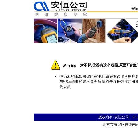
安
对不起,你没有这个权限.原因可能如
你仍未登陆,如果你已在注册,请在右边输入用户
与密码登陆,如果不是会员,请点击
注册
链接注册
为会员.
版权所有·安恒公司 Copyr
北京市海淀区首体南路9号 主语国际