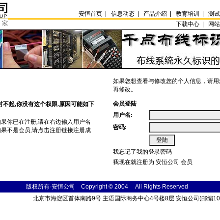
安恒首页
|
信息动态
|
产品介绍
|
教育培训
|
测
下载中心 |
网
如果您想查看与修改您的个人信息，请用
再修改。
会员登陆
对不起,你没有这个权限.原因可能如下
用户名:
如果你已在注册,请在右边输入用户名
密码:
如果不是会员,请点击
注册
链接注册成
我忘记了我的登录密码
我现在就注册为 安恒公司 会员
版权所有·安恒公司 Copyright © 2004
All Rights
Reser
ved
北京市海淀区首体南路9号 主语国际商务中心4号楼8层 安恒公司(邮编100048) 