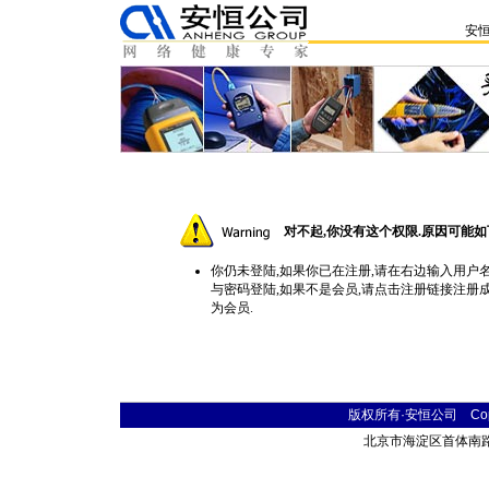
安
对不起,你没有这个权限.原因可能如
你仍未登陆,如果你已在注册,请在右边输入用户
与密码登陆,如果不是会员,请点击
注册
链接注册
为会员.
版权所有·安恒公司 Copyr
北京市海淀区首体南路9号 主语国际