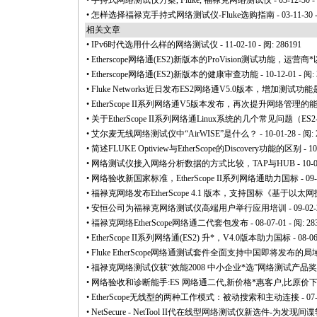
•
手持式网络测试仪方案, Fluke, 福禄克网络测试仪
- 03-12-30 
•
怎样选择福禄克手持式网络测试仪-Fluke选购指南
- 03-11-30 
相关文章
•
IPv6时代选用什么样的网络测试仪
- 11-02-10 - 阅: 286191
•
Etherscope网络通(ES2)新版本的ProVision测试功能，运营商
*
•
Etherscope网络通(ES2)新版本的健康审查功能
- 10-12-01 - 阅:
•
Fluke Networks近日发布ES2网络通V5.0版本，增加测试功
•
EtherScope II系列网络通V5版本发布，再次提升网络管理的
•
关于EtherScope II系列网络通Linux系统的几个常见问题（ES2-LAN,
•
艾尔麦无线网络测试仪中“AirWISE”是什么？
- 10-01-28 - 阅:
•
简述FLUKE Optiview与EtherScope的Discovery功能的区别
- 10
•
网络测试仪接入网络分析数据的方式比较，TAP与HUB
- 10-
•
网络验收新国家标准，EtherScope II系列网络通助力国标
- 09
•
福禄克网络发布EtherScope 4.1 版本，支持国标《基于以太网
•
安恒公司为福禄克网络测试仪高端用户举行应用培训
- 09-02-
•
福禄克网络EtherScope网络通二代套包发布
- 08-07-01 - 阅: 28
•
EtherScope II系列网络通(ES2) 升
*
，V4.0版本助力国标
- 08-0
•
Fluke EtherScope网络通测试套件全面支持中国即将发布
•
福禄克网络测试仪获“效能2008 中小企业
*
选”网络测试产品奖
•
网络验收和诊断能手:ES 网络通二代,新价格
*
惠客户,比原价下
•
EtherScope无线型的两种工作模式：被动搜索和主动连接
- 07
•
NetSecure - NetTool II代在线型网络测试仪新选件