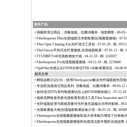
相关产品
•
强吸附清洁用品：消毒地毯、抗菌消毒布 - 地垫脚垫
- 09-05-
•
FiberInspector Mini光缆端面洁净度检测仪(视频显微镜)
- 07-0
•
Fiber Optic Cleaning Kits光纤清洁工具包
- 07-01-29 - 阅: 1951
•
FiberViewer手持式光纤显微镜,光缆端面检查
- 07-01-13 - 阅: 
•
FT120和FT140光缆检测放大镜
- 04-12-19 - 阅: 2243037
•
FiberInspector Pro光缆视频显微镜
- 04-12-19 - 阅: 2276608
•
OptiFiber光缆认证OTDR分析仪TSB-140标准测试仪
- 04-06-0
相关文章
•
网络诊断日记(18)：使用FiberInspector解决光纤端面损伤
•
专业防流感清洁用品系列: 消毒地毯、抗菌消毒布
- 09-05-12 
•
如何清洁DTX系列电缆测试仪上的OTDR模块接口
- 07-12-18
•
福禄克网络发布新光缆检查和清洁工具,Fiber Inspection and Cleani
•
光纤端面处理与熔接质量对光纤激光器输出功率的影响
- 06-
•
光缆检测放大镜|光缆端面检测设备介绍
- 06-01-24 - 阅: 30300
•
FiberInspector光缆视频显微镜双放大倍率能力增强了对单
•
FiberInspector光缆视频显微镜和光缆清洁套件预防光缆故障,