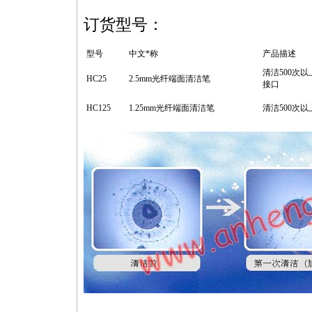
订货型号：
型号
中文
*
称
产品描述
清洁500次
HC25
2.5mm光纤端面清洁笔
接口
HC125
1.25mm光纤端面清洁笔
清洁500次