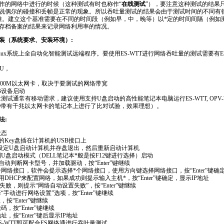
作的网络中进行的时候（这种测试有时也称作“
在线测试
”），要注意这种测试的结果
说偶尔的碰撞和丢帧是正常的现象。所以吞吐量测试的结果会由于测试时间的不同有
准。建立这个基准需要在不同的时间段（例如早，中，晚等）以
*
定的时间间隔（例如测
存档备案的结果来记录网络利用率的情况。
系统安装（系统要求、安装环境）:
Linux系统上全自动化智能测试远端程序。要使用ES-WTT进行网络吞吐量的测试需要有E
PU，
M/1000M以太网卡，取决于要测试的网络带宽
B设备启动
试通常有移动需求，建议使用支持U盘启动的高性能笔记本电脑运行ES-WTT, OPV-W
00、D800带有千兆以太网卡的笔记本上进行了比对试验，效果理想）。
法:
状态
件的Key盘插在计算机的USB接口上
S设定U盘启动计算机并存盘退出，然后重新启动计算机
U盘启动模式（DELL笔记本
*
般是按F12键进行选择）启动
会自动判断网卡型号，并加载驱动，按“Enter”键继续
个网络接口，软件会提示选择
*
个网络接口，使用方向键选择网络接口，按“Enter”键确
试使用DHCP来配置网络，如果成功则提示输入主机
*
，按“Enter”键确定，显示IP地址
失败，则提示“网络自动设置失败”，按“Enter”键继续
手动进行网络设置”选项，按“Enter”键继续
按“Enter”键继续
，按“Enter”键继续
，按“Enter”键后显示IP地址
S-WTT即可配合ES网络通进行吞吐量测试