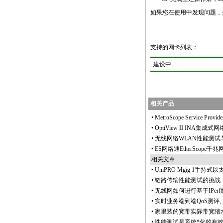
如果您在使用中发现问题，并
https://anheng.com.cn/products/html/n
支持的网卡列表：
建设中……
相关产品
•
MetroScope Service 
•
OptiView II INA集成式
•
无线网络WLAN性能测试
•
ES网络通EtherScope千
相关文章
•
UniPRO Mgig 1手持
•
链路传输性能测试的挑战
•
无线网如何进行基于IPe
•
实时业务端到端QoS测评, R
•
家里装的宽带实际带宽缩水
•
性能测试是系统
*
化的有