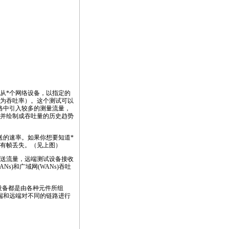
从
*
个网络设备，以指定的
为吞吐率）。这个测试可以
在网络中引入较多的测量流量，
并绘制成吞吐量的历史趋势
送的速率。如果你想要知道
*
有帧丢失。（见上图）
送流量，远端测试设备接收
ANs)和广域网(WANs)吞吐
设备都是由各种元件所组
端和远端对不同的链路进行