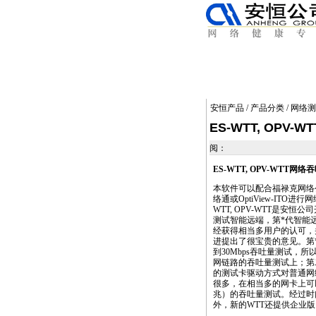
安恒产品
/
产品分类
/
网络测
ES-WTT, OP
阅：
ES-WTT, OPV-WT
本软件可以配合福禄克网络
络通或OptiView-ITO进
WTT, OPV-WTT是安恒
测试智能远端，第
*
代智能远端
经获得相当多用户的认可，
进提出了很宝贵的意见。第
到30Mbps吞吐量测试，
网链路的吞吐量测试上；第
的测试卡驱动方式对普通网
很多，在相当多的网卡上可以实
兆）的吞吐量测试。经过时
外，新的WTT还提供企业