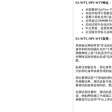
ES-WTT, OPV-WTT特点：
全面兼容OptiView-
本软件程序不需要
需要计算机支持U盘启
自带超过200种网
启动过程中自动识别
中文界面，设置简
企业版支持多点远
ES-WTT, OPV-WTT应用：
用来验证网络带宽
*
常见的
速率和时间间隔向另外
*
个
测量网络上某
*
主机是否可达
对网络实际性能会造成
*
定
图。
如果没有帧丢失，吞吐速率
大的吞吐速率或者所谓的链
吞吐量测试是
*
个双端的测
并测量结果。测试设备可使用Op
量测试的效果是相同的。图
在测试吞吐量时，测试的是
成，例如网络接口卡或端口
测量就可以在同
*
平台上评