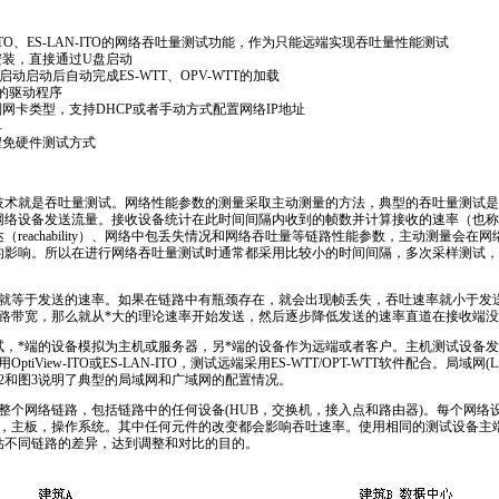
ITO、
ES-LAN
-ITO的网络吞吐量测试功能，作为只能远端实现吞吐量性能测试
安装，直接通过U盘启动
动启动后自动完成ES-WTT、OPV-WTT的加载
卡的驱动程序
网卡类型，支持DHCP或者手动方式配置网络IP地址
单
程免硬件测试方式
技术就是吞吐量测试。网络性能参数的测量采取主动测量的方法，典型的吞吐量测试是
网络设备发送流量。接收设备统计在此时间间隔内收到的帧数并计算接收的速率（也称
（reachability）、网络中包丢失情况和网络吞吐量等链路性能参数，主动测量会
的影响。所以在进行网络吞吐量测试时通常都采用比较小的时间间隔，多次采样测试，
就等于发送的速率。如果在链路中有瓶颈存在，就会出现帧丢失，吞吐速率就小于发
路带宽，那么就从
*
大的理论速率开始发送，然后逐步降低发送的速率直道在接收端没
试，
*
端的设备模拟为主机或服务器，另
*
端的设备作为远端或者客户。主机测试设备发
tiView-ITO或
ES-LAN
-ITO，测试远端采用ES-WTT/OPT-WTT软件配合。局域网(L
2和图3说明了典型的局域网和广域网的配置情况。
整个网络链路，包括链路中的任何设备(HUB，交换机，接入点和路由器)。每个网络
，主板，操作系统。其中任何元件的改变都会影响吞吐速率。使用相同的测试设备主
估不同链路的差异，达到调整和对比的目的。