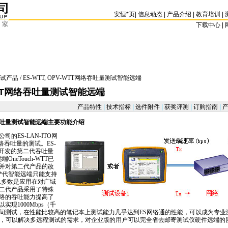
安恒
*
页
|
信息动态
|
产品介绍
|
教育培训
|
下载中心 | 
试产品
/ ES-WTT, OPV-WTT网络吞吐量测试智能远端
V-WTT网络吞吐量测试智能远端
产品特性
|
技术指标
|
选件附件
|
获奖评测
|
订购指南
|
产
T网络吞吐量测试智能远端主要功能介绍
公司的
ES-LAN
-ITO网
行网络吞吐量的测试。ES-
公司开发的第二代吞吐量
OneTouch-WTT已
并对第二代产品的改
*
代智能远端只能支持
所以多数是应用在对广域
二代产品采用了特殊
络的吞吐能力提高了
现1000Mbps（千
间测试，在性能比较高的笔记本上测试能力几乎达到ES网络通的性能，可以成为专业
版，可以解决多远程测试的需求，对企业版的用户可以完全省去邮寄测试仪硬件远端的