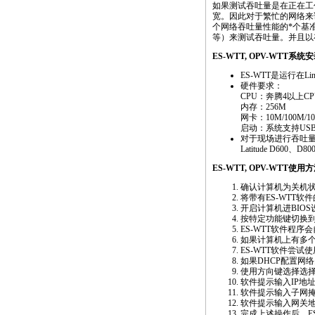
如果测试吞吐量是在正在工
宽。因此对于繁忙的网络来
个网络吞吐量性能的
*
个基
等）来测试吞吐量。并且以
ES-WTT, OPV-WTT
ES-WTT是运行在
硬件要求：
CPU：奔腾4以上C
内存：256M
网卡：10M/100
启动：系统支持US
对于现场进行吞吐量测
Latitude D6
ES-WTT, OPV-WTT使用方
确认计算机为关机
将带有ES-WTT软
开启计算机进BIO
按特定功能键切换到
ES-WTT软件程序
如果计算机上有多
ES-WTT软件尝
如果DHCP配置网络
使用方向键选择选择“
软件提示输入IP地址，
软件提示输入子网掩码
软件提示输入网关地址
完成上述操作后，E