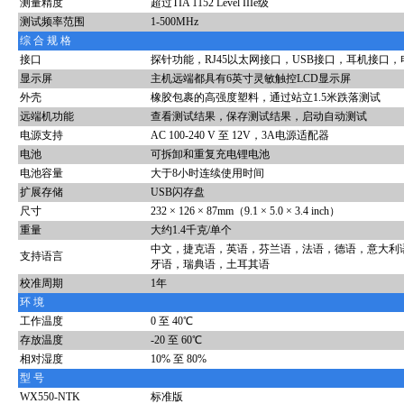
测量精度
超过TIA 1152 Level IIIe级
测试频率范围
1-500MHz
综 合 规 格
接口
探针功能，RJ45以太网接口，USB接口，耳机接口
显示屏
主机远端都具有6英寸灵敏触控LCD显示屏
外壳
橡胶包裹的高强度塑料，通过站立1.5米跌落测试
远端机功能
查看测试结果，保存测试结果，启动自动测试
电源支持
AC 100-240 V 至 12V，3A电源适配器
电池
可拆卸和重复充电锂电池
电池容量
大于8小时连续使用时间
扩展存储
USB闪存盘
尺寸
232 × 126 × 87mm（9.1 × 5.0 × 3.4 inch）
重量
大约1.4千克/单个
中文，捷克语，英语，芬兰语，法语，德语，意大利
支持语言
牙语，瑞典语，土耳其语
校准周期
1年
环 境
工作温度
0 至 40℃
存放温度
-20 至 60℃
相对湿度
10% 至 80%
型 号
WX550-NTK
标准版