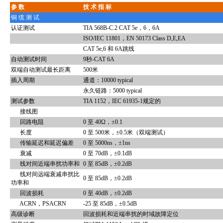
参 数
技 术 指 标
铜 缆 测 试
认证测试
TIA 568B-C.2 CAT 5e，6，6A
ISO/IEC 11801，EN 50173 Class D,E,EA
CAT 5e,6 和 6A跳线
自动测试时间
9秒-CAT 6A
双端自动测试最长距离
500米
插入周期
通道：10000 typical
永久链路：5000 typical
测试参数
TIA 1152，IEC 61935-1规定的
接线图
回路电阻
0 至 40Ω，±0.1
长度
0 至 500米，±0.5米（双端测试）
传输延迟和延迟偏差
0 至 5000ns，±1ns
衰减
0 至 70dB，±0.1dB
线对间近端串扰功率和
0 至 85dB，±0.2dB
线对间远端衰减串扰比
0 至 85dB，±0.2dB
功率和
回波损耗
0 至 40dB，±0.2dB
ACRN，PSACRN
-25 至 85dB，±0.5dB
高级诊断
回波损耗和近端串扰的时域故障定位