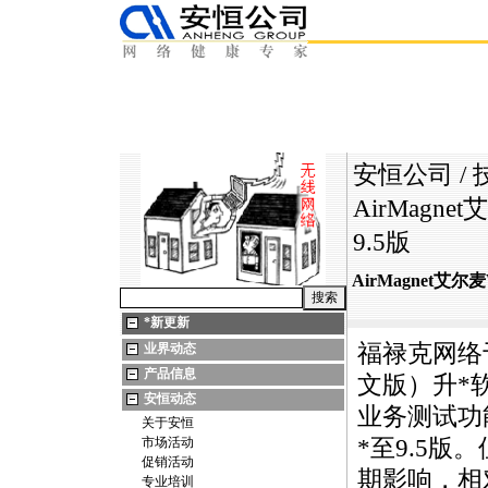
安恒公司
/
AirMagne
9.5版
AirMagnet艾尔
*
新更新
福禄克网络于
业界动态
产品信息
文版）升
*
安恒动态
业务测试功
关于安恒
市场活动
*
至9.5版
促销活动
期影响，相
专业培训