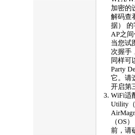
加密的
解码查看汇
据） 
AP之
当您试
次握手，
同样可以
Party
它。请选择
开启第
WiFi适
Util
AirM
（OS
前，请