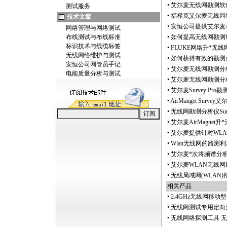
•
艾尔麦无线网勘测软件Sur
测试服务
•
福禄克艾尔麦无线局域网勘
技术文章
•
安恒公司提供艾尔麦Ai
网络管理与网络测试
布线测试与布线标准
•
如何提高无线网勘测
标识技术与线缆标签
•
FLUKE网络升
*
无线网勘
无线网络维护与测试
•
如何获得有效的勘测
安恒公司网管员手记
•
艾尔麦无线网勘测分析
电能质量分析与测试
•
艾尔麦无线网勘测分析仪S
•
艾尔麦Survey Pro勘
•
AirManget Su
•
无线网勘测分析仪Sur
•
艾尔麦AirMagnet升
*
•
艾尔麦提供针对WL
•
Wlan无线网的路测利器
•
艾尔麦
*
次将频谱分
•
艾尔麦WLAN无线网勘
•
无线局域网(WLAN
相关产品
•
2.4GHz无线网移
•
无线网测试专用定向天
•
无线网络探测工具 无