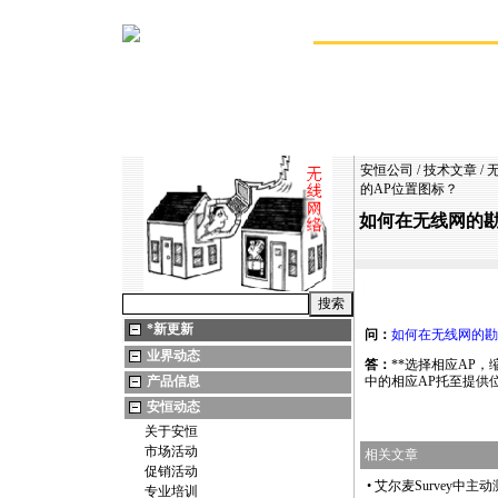
安恒公司
/
技术文章
/
的AP位置图标？
如何在无线网的勘
https://anheng.com.cn/news/html/43/2254.html
*
新更新
问：
如何在无线网的勘
业界动态
答：
*
*
选择相应AP，
产品信息
中的相应AP托至提供
安恒动态
关于安恒
市场活动
相关文章
促销活动
•
艾尔麦Survey中主
专业培训