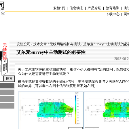
安恒
*
页
|
信息动态
|
产品介绍
|
教育培训
|
测
下载中心 |
网
安恒公司
/
技术文章
/
无线网络维护与测试
/ 艾尔麦Survey中主动测试的
艾尔麦Survey中主动测试的必要性
2013-06-2
关于艾尔麦软件的主动测试功能，相信不少人都抱有
*
定的疑问，既然被
么为什么还需要进行主动测试呢？
被动测试搜集能够收到的全部AP信号，主动测试仅搜集与之关联的AP的
试的差异（可以看出右图中信号强度明显不如左图）：