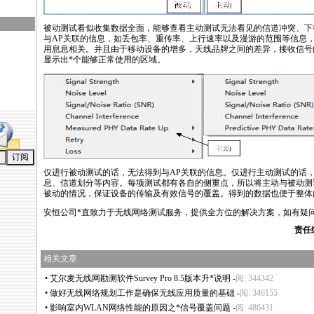
被动测试看似收集数据全面，能够查看主动测试无法看见的信道冲突、下
与AP关联的信息，如丢包率、重传率、上行速率以及漫游的范围等信息
用息息相关。并且由于移动设备的增多，天线品牌之间的差异，接收信号
显示出
*
个能够正常使用的区域。
仅进行被动测试的话，无法得到与AP关联的信息。仅进行主动测试的话，
息、信道划分等内容。每项测试都有各自的侧重点，所以将主动与被动测
被动的情况，保证设备的传输及有效信号的覆盖。得到的数据也便于整体
安恒公司
*
直致力于无线网络测试服务，提供全方位的解决方案，如有疑问请致电：
责任
相关文章
•
艾尔麦无线网勘测软件Survey Pro 8.5版本升
*
说明
-
阅: 344342
•
做好无线网络规划工作是确保无线应用质量的基础
-
阅: 346155
•
影响室内WLAN网络性能的原因之
*
信号覆盖问题
-
阅: 486431