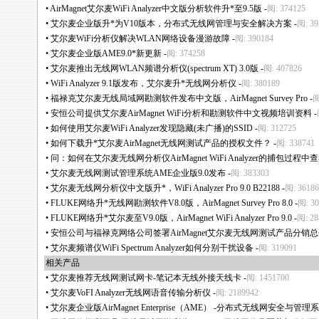
•
AirMagnet艾尔麦WiFi Analyzer中文版分析软件升
*
至9.5版
-
阅: 374125
•
艾尔麦企业版升
*
为V10版本，分布式无线网管理与安全解决方案
-
阅: 39
•
艾尔麦WiFi分析仪解决WLAN网络设备漫游故障
-
阅: 390184
•
艾尔麦企业版AME9.0
*
新更新
-
阅: 374258
•
艾尔麦推出无线网WLAN频谱分析仪(spectrum XT) 3.0版
-
阅: 407826
•
WiFi Analyzer 9.1版发布，艾尔麦升
*
无线网分析仪
-
阅: 380189
•
福禄克艾尔麦无线局域网勘测软件发布中文版，AirMagnet Survey Pro
-
阅
•
安恒公司提供艾尔麦AirMagnet WiFi分析和勘测软件中文视频培训资料
-
•
如何使用艾尔麦WiFi Analyzer发现隐藏(未广播)的SSID
-
阅: 312725
•
如何下载升
*
艾尔麦AirMagnet无线网测试产品的授权文件？
-
阅: 338741
•
问：如何在艾尔麦无线网分析仪AirMagnet WiFi Analyzer的捕包过程
•
艾尔麦无线网测试管理系统AME企业版9.0发布
-
阅: 383303
•
艾尔麦无线网分析仪中文版升
*
，WiFi Analyzer Pro 9.0 B22188
-
阅: 36186
•
FLUKE网络升
*
无线网勘测软件V8.0版，AirMagnet Survey Pro 8.0
-
阅: 30
•
FLUKE网络升
*
艾尔麦至V9.0版，AirMagnet WiFi Analyzer Pro 9.0
-
阅: 28
•
安恒公司与福禄克网络公司签署AirMagnet艾尔麦无线网测试产品分销
•
艾尔麦频谱仪WiFi Spectrum Analyzer如何分别干扰设备
-
阅: 319091
相关产品
•
艾尔麦推荐无线网测试网卡-笔记本无线外接天线卡
-
阅: 1451700
•
艾尔麦VoFI Analyzer无线网语音传输分析仪
-
阅: 2189942
•
艾尔麦企业版AirMagnet Enterprise（AME） -分布式无线网安全与管理