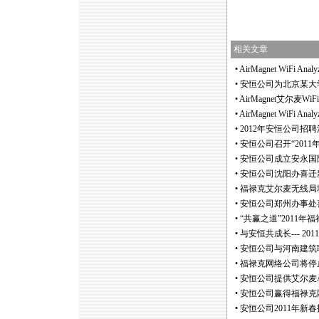
相关文章
•
AirMagnet WiFi An
•
安恒公司为北京某大
•
AirMagnet艾尔麦Wi
•
AirMagnet WiFi A
•
2012年安恒公司招
•
安恒公司召开“2011
•
安恒公司成立安永国
•
安恒公司沈阳办喜迁
•
福禄克艾尔麦无线局域网勘
•
安恒公司郑州办事处
•
“共赢之道”2011年福
•
与安恒共成长--- 2
•
安恒公司与河南建筑
•
福禄克网络公司将停止
•
安恒公司提供艾尔麦Ai
•
安恒公司赢得福禄克网
•
安恒公司2011年新