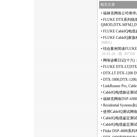
相关文章
•
福禄克网络公司将停止
•
FLUKE DTX系列线缆
QMOD,DTX-MFM2,D
•
FLUKE CableIQ电
•
FLUKE CableIQ家
288652
•
结合案例简谈FLUKE 
10-01-26 - 阅: 307330
•
网络诊断日记(十六)：
•
FLUKE DTX-LT,
•
DTX-LT DTX-120
•
DTX-1800,DTX-12
•
LinkRunner Pro, 
•
CableIQ电缆验证
•
福禄克网络DSP-43
•
Residential S
•
使用CableIQ测
•
CableIQ电缆鉴定
•
CableIQ电缆鉴定
•
Fluke DSP-40