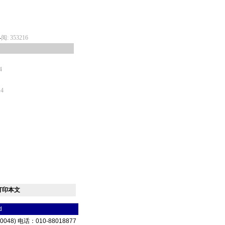
-
阅: 353216
4
14
打印本文
d
8) 电话：010-88018877