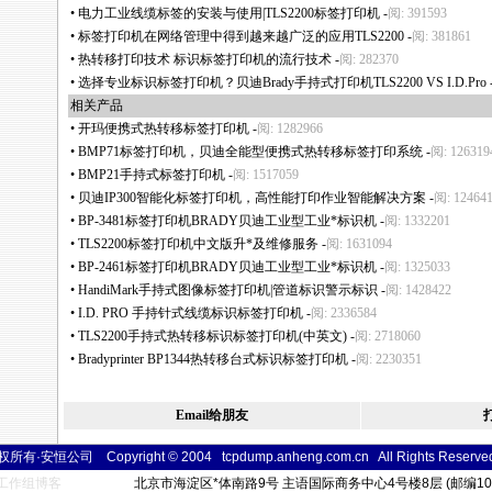
•
电力工业线缆标签的安装与使用|TLS2200标签打印机
-
阅: 391593
•
标签打印机在网络管理中得到越来越广泛的应用TLS2200
-
阅: 381861
•
热转移打印技术 标识标签打印机的流行技术
-
阅: 282370
•
选择专业标识标签打印机？贝迪Brady手持式打印机TLS2200 VS I.D.Pro
相关产品
•
开玛便携式热转移标签打印机
-
阅: 1282966
•
BMP71标签打印机，贝迪全能型便携式热转移标签打印系统
-
阅: 126319
•
BMP21手持式标签打印机
-
阅: 1517059
•
贝迪IP300智能化标签打印机，高性能打印作业智能解决方案
-
阅: 12464
•
BP-3481标签打印机BRADY贝迪工业型工业
*
标识机
-
阅: 1332201
•
TLS2200标签打印机中文版升
*
及维修服务
-
阅: 1631094
•
BP-2461标签打印机BRADY贝迪工业型工业
*
标识机
-
阅: 1325033
•
HandiMark手持式图像标签打印机|管道标识警示标识
-
阅: 1428422
•
I.D. PRO 手持针式线缆标识标签打印机
-
阅: 2336584
•
TLS2200手持式热转移标识标签打印机(中英文)
-
阅: 2718060
•
Bradyprinter BP1344热转移台式标识标签打印机
-
阅: 2230351
Email给朋友
所有·安恒公司 Copyright © 2004 tcpdump.anheng.com.cn All Rights
Reser
ve
工作组博客
北京市海淀区
*
体南路9号 主语国际商务中心4号楼8层 (邮编10004