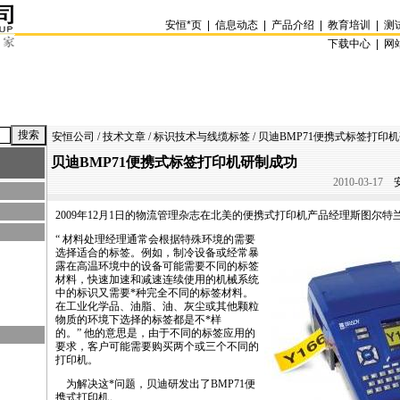
安恒
*
页
|
信息动态
|
产品介绍
|
教育培训
|
测
下载中心 |
网
安恒公司
/
技术文章
/
标识技术与线缆标签
/ 贝迪BMP71便携式标签打印
贝迪BMP71便携式标签打印机研制成功
2010-03-17
安
2009年12月1日的物流管理杂志在北美的便携式打印机产品经理斯图尔特
“ 材料处理经理通常会根据特殊环境的需要
选择适合的标签。例如，制冷设备或经常暴
露在高温环境中的设备可能需要不同的标签
材料，快速加速和减速连续使用的机械系统
中的标识又需要
*
种完全不同的标签材料。
在工业化学品、油脂、油、灰尘或其他颗粒
物质的环境下选择的标签都是不
*
样
的。” 他的意思是，由于不同的标签应用的
要求，客户可能需要购买两个或三个不同的
打印机。
为解决这
*
问题，贝迪研发出了
BMP71
便
携式打印机。