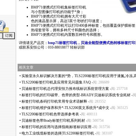
BMP71
便携式打印机集标签打印机
与小型图像打印机的功能于
*
身；
BMP71
便携式打印机拥有大尺寸彩
色的液晶显示屏，高达5英寸/秒的打印速度；
BMP71
便携式打印机可以打印400多种标签，包括覆盖保护膜标
热缩套管等，拥有多种尺寸和颜色的选择；
BMP71
便携式打印机内置数百种符号和图形。
详情请见产品页：
bmp71标签打印机，贝迪全能型便携式热转移标签打印
或联系安恒公司：010-88018877 转标识部
相关文章
•
实验室永久标识解决方案的
*
势，TLS2200标签打印机应用于液氮,冷冻,
•
TLS2200标签打印机及应用常见问题集 FAQ
-
阅: 286689
•
贝迪标签打印机总代理安恒力推布线标识系统管理方案
-
阅: 257718
•
标签打印机的打印碳带、色带的类型-BRADY贝迪标识系统专业耗材
-
阅
•
标签打印机条码打印机常用专业术语解释
-
阅: 283552
•
标签打印机维护保养和升
*
-TLS2200英文系统升
*
成中文
-
阅: 365125
•
TLS2200标签打印机色带选择参考表
-
阅: 400111
•
贝迪标签色带Brady标签打印机系列耗材
-
阅: 500754
•
标签打印机的应用与选择指南|标签标识应用
-
阅: 315756
•
电力工业线缆标签的选择|TLS2200标签打印机
-
阅: 383107