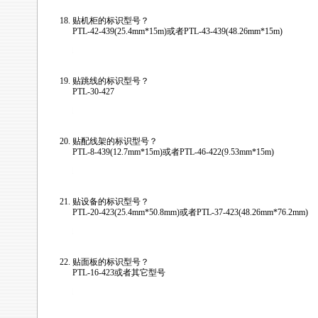
贴机柜的标识型号？
PTL-42-439(25.4mm*15m)或者PTL-43-439(48.26mm*15m)
/news/html/labeling_wiremark/tls2200_faq.html
贴跳线的标识型号？
PTL-30-427
/news/html/labeling_wiremark/tls2200_faq.html
贴配线架的标识型号？
PTL-8-439(12.7mm*15m)或者PTL-46-422(9.53mm*15m)
/news/html/labeling_wiremark/tls2200_faq.html
贴设备的标识型号？
PTL-20-423(25.4mm*50.8mm)或者PTL-37-423(48.26mm*76.2mm)
/news/html/labeling_wiremark/tls2200_faq.html
贴面板的标识型号？
PTL-16-423或者其它型号
/news/html/labeling_wiremark/tls2200_faq.html