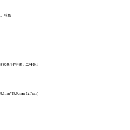
色、棕色
形状像个P字旗；二种是T
.1mm*19.05mm-12.7mm)