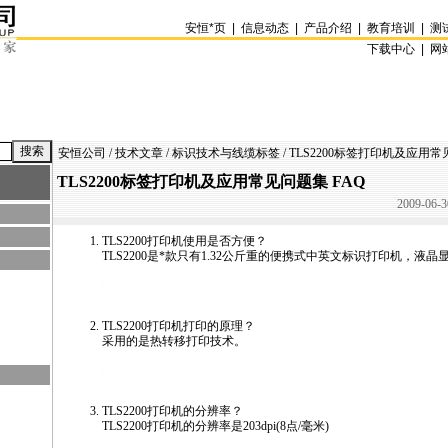
安恒
*
页
|
信息动态
|
产品介绍
|
教育培训
|
测
下载中心 |
网
安恒公司
/
技术文章
/
标识技术与线缆标签
/ TLS2200标签打印机及应用常
TLS2200标签打印机及应用常见问题集 FAQ
2009-06-3
TLS2200
打印机使用是否方便？
TLS2200
是
*
款只有1.32公斤重的便携式中英文标识打印机，液晶
/news/html/labeling_wiremark/tls2200_faq.html
TLS2200
打印机打印的原理？
采用的是热转移打印技术。
/news/html/labeling_wiremark/tls2200_faq.html
TLS2200
打印机的分辨率？
TLS2200
打印机的分辨率是203dpi(8点/毫米)