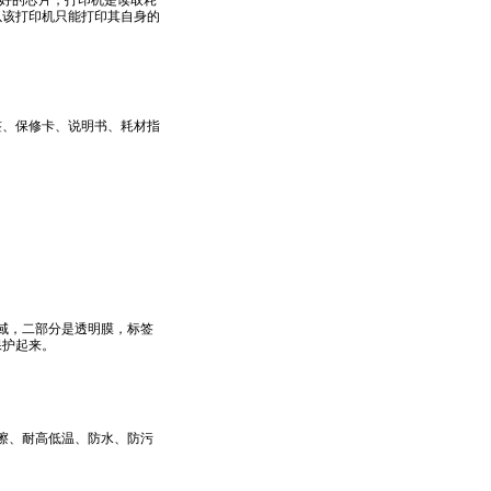
好的芯片，打印机是读取耗
以该打印机只能打印其自身的
签、保修卡、说明书、耗材指
域，二部分是透明膜，标签
保护起来。
擦、耐高低温、防水、防污