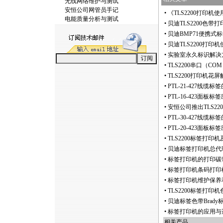
无线网络维护与测试
安恒公司网管员手记
•
《TLS2200打印机
电能质量分析与测试
•
贝迪TLS2200色
•
贝迪BMP71便携式
•
贝迪TLS2200打印
•
实验室永久标识解决
•
TLS2200串口（C
•
TLS2200打印机花
•
PTL-21-427线缆
•
PTL-16-423面板标
•
安恒公司推出TLS2
•
PTL-30-427线缆
•
PTL-20-423面板标
•
TLS2200标签打印
•
贝迪标签打印机总代
•
标签打印机的打印碳
•
标签打印机条码打印
•
标签打印机维护保养
•
TLS2200标签打印
•
贝迪标签色带Brad
•
标签打印机的应用与
相关产品