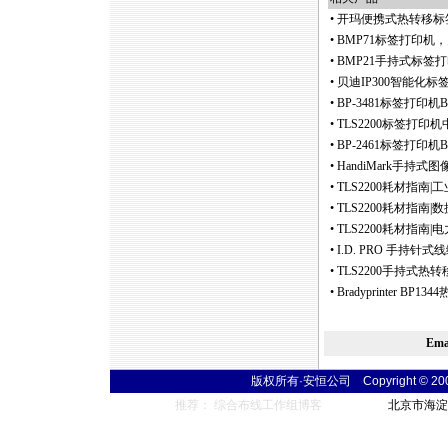
•
开玛便携式热转移标
•
BMP71标签打印
•
BMP21手持式标签
•
贝迪IP300智能化
•
BP-3481标签打印
•
TLS2200标签打印
•
BP-2461标签打印
•
HandiMark手持
•
TLS2200耗材指南
•
TLS2200耗材指南
•
TLS2200耗材指南
•
I.D. PRO 手持
•
TLS2200手持式热
•
Bradyprinter 
Em
版权所有·安恒公司 Copyright © 2004 t
推荐： 综合布线工作组博客
北京市海淀