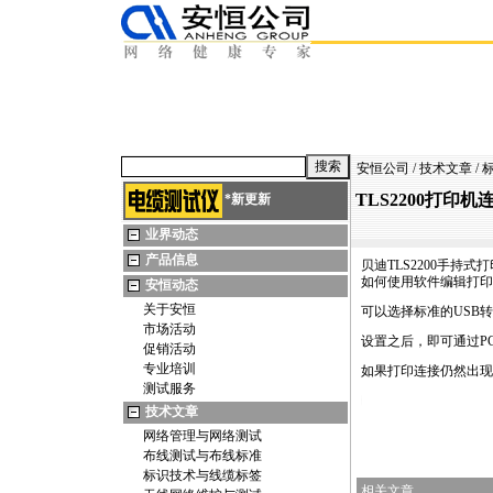
安恒公司
/
技术文章
/
TLS2200打印
*
新更新
业界动态
产品信息
贝迪
TLS2200
手持式打
如何使用软件编辑打印
安恒动态
关于安恒
可以选择标准的USB转C
市场活动
设置之后，即可通过P
促销活动
专业培训
如果打印连接仍然出现异常
测试服务
https://anheng.com.cn/news/html/labeling_wiremark/1701.html
技术文章
网络管理与网络测试
布线测试与布线标准
标识技术与线缆标签
相关文章