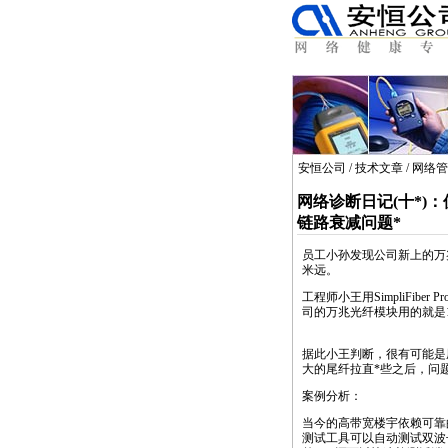
安恒公司
/
技术文章
/
网络管
网络诊断日记(十
*
)：
链路衰减问题
*
员工小孙发现公司新上的万
米远。
工程师小王用SimpliFib
司的万兆光纤模块用的就是1
据此小王判断，很有可能是
大的尾纤拉直
*
些之后，问
案例分析：
当今的高带宽楼宇依赖可靠的光
测试工具可以自动测试双波