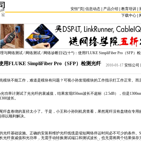
安恒
*
页
|
信息动态
|
产品介绍
|
教育培训
|
下载中心 | 
理与网络测试
/
网络测试
/ 网络诊断日记(十
*
)：使用FLUKE SimpliFiber Pro（
使用FLUKE SimpliFiber Pro（SFP）检测光纤
2010-01-17
安恒公司 
兆模块不能工作，难道是模块有问题？可视小孙发现模块的工作指示灯工作正常。而
er Pro光功率计测试了光光纤的衰减值，结果发现850nm波长不超标（2.5dB），但是1300
300波长。
尾纤盘卷绕的直径太小了。于是，小王和小孙到机房查看，果然尾纤没有盘绕在专用
题得以顺利解决。
纤基础设施。正确的安装和维护光纤线缆是缩短网络停运时间必不可少的条件。SimpliFi
长光纤衰减值和光功率，无需手动转换测试端口和测试波长，也无需将两个结果保存