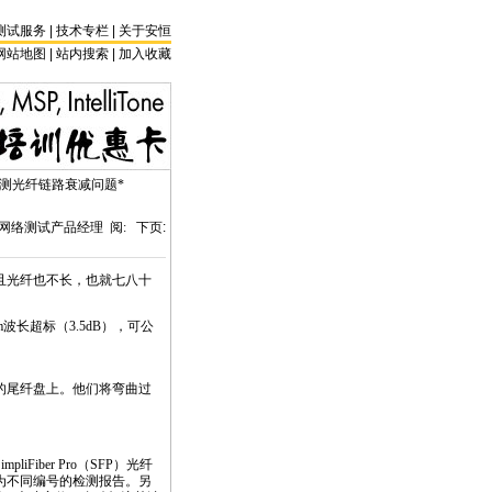
测试服务
|
技术专栏
|
关于安恒
网站地图 |
站内搜索
|
加入收藏
SFP）检测光纤链路衰减问题
*
网络测试产品经理 阅:
下页:
且光纤也不长，也就七八十
nm波长超标（3.5dB），可公
的尾纤盘上。他们将弯曲过
ber Pro（SFP）光纤
为不同编号的检测报告。另