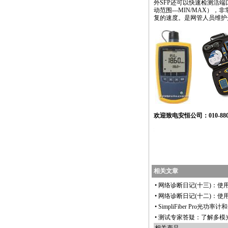
外SFP还可以快速检测活端
动范围---MIN/MAX），
复的速度。是网管人员维护
欢迎致电安恒公司：010-8801
https://anheng.com.cn/news/html/network_troubleshoo
相关文章
•
网络诊断日记(十三)：使用FL
•
网络诊断日记(十二)：使用FL
•
SimpliFiber Pro光
•
测试专家答疑：了解多模光