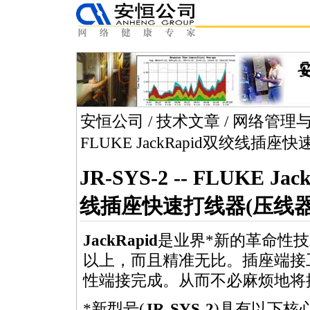
安恒公司
/
技术文章
/
网络管理
FLUKE JackRapid双绞线插座
JR-SYS-2 -- FLUKE Ja
线插座快速打线器(压线器
JackRapid
是业界
*
新的革命性技
以上，而且精准无比。插座端接
性端接完成。从而不必麻烦地将
*
新型号(
JR-SYS-2
)具有以下核