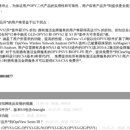
的即将停止，为保证用户OPV二代产品的实用性和可靠性，用户应将产品升
*
到提供更全面
台。
品升
*
的用户将受益于以下四点：
VS3升
*
套件获35% 折扣: 拥有激活金牌服务的用户将获得高达35% 的折扣。折扣仅
户需在同
*
订单中购买 GLD-OPVS3 和 OPVS2 至 S3 升
*
套件方可享受此
*
惠。
*
: 涵盖了用户所需求的功能，提高的性能，
OptiView
v5.4 较以往OPVS3软件扩展了
alyzer分析:
OptiView
Wireless Network Analyzer (WNA 选件) 已被屡获殊荣的 AirMagnet
-Fi Analyzer, 用户仅需拥有具备WNA3 或 WNA4选件的OPVS3及2010-4-2激活的金牌
alyzer分析: 对于当前拥有激活金牌服务的OPV/
PSVS
和OPV-PE 用户，提供免费升
*
到ClearSig
捕包解码设计的CSA版本)将替代iPE ，免费提供给所有拥有激活金牌服务的OPVS3 用
-5-1时拥有激活金牌服务才可以获得iCSA/CSA 免费升
*
。
018877
析仪查找网络反应慢的视频
- 10-08-10 - 阅读: 306918
仪软件升
*
，版本6.0包含clearsight
- 10-07-05 - 阅读: 288637
的新功能
- 10-02-25 - 阅读: 283610
I 产品升
*
到OptiView Series III ?
- 10-02-25 - 阅读: 283311
OPVS3-GIG,OPVS3-GIG/W,OPVS3-GIG/S,OPVS3-GIG/PSVS）
- 10-02-25 - 阅读: 2