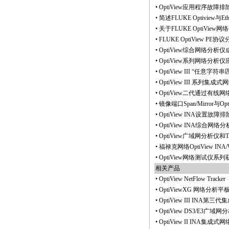
•
OptiView应用程序故障排
•
简述FLUKE Optiview与Et
•
关于FLUKE OptiVi
•
FLUKE OptiView
•
OptiView综合网络分析仪
•
OptiView系列网络分
•
OptiView III “
•
OptiView III 系列
•
OptiView二代通过有
•
镜像端口Span/Mirror
•
OptiView INA设置
•
OptiView INA综合
•
OptiView广域网分析仪
•
福禄克网络OptiView 
•
OptiView网络测试仪系列获
相关产品
•
OptiView NetFlow Tracker
-
•
OptiViewXG 网络分析
•
OptiView III INA第三
•
OptiView DS3/E3广域网
•
OptiView II INA集成式