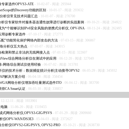
除专家选件OPVS3-ATE
- 10-02-07 - 阅读: 295944
herScope的Discovery功能的区别
- 10-01-17 - 阅读: 293632
ew网络分析仪常见技术问题汇总
- 10-01-07 - 阅读: 276700
 PE协议分析仪专家软件对服务器连通性故障进行诊断的实战案例
- 09-10-21 - 阅读: 284922
成为
*
个能够识别IPv6安全风险的便携式分析仪, OPV-INA
- 08-11-24 - 阅读: 262495
析仪应用诊断专家选件
- 07-10-17 - 阅读: 272771
任意字符串匹配”功能简化保护网络内部攻击的方法
- 07-03-15 - 阅读: 306867
集成式网络分析仪五大热点
- 07-03-07 - 阅读: 343015
线网络检测和禁止非法的无线网接入点
- 07-01-15 - 阅读: 322607
与OptiView综合网络分析仪在测试中的应用
- 06-12-20 - 阅读: 327049
故障排除-网络综合测试仪使用经验
- 06-07-02 - 阅读: 315781
网络分析仪的技术分析：数据捕捉|统计分析|主动搜寻OPVS2
- 06-05-29 - 阅读: 345932
和TAP解决方案介绍
- 06-04-18 - 阅读: 358454
INA/WGA网络分析仪增加吞吐量测试选件ITO
- 06-04-12 - 阅读: 383700
得CA Smart认证
- 06-03-10 - 阅读: 338857
 12-12-11 - 阅读: 1933901
平板电脑
- 11-06-20 - 阅读: 1519455
代集成式网络分析仪,OPVS3-GIG/PSVS
- 07-01-29 - 阅读: 2009660
分析仪OPV-WAN/DS3E3
- 05-04-03 - 阅读: 2372627
网络分析仪OPVS2-GIG/PSVS, OPVS2-PRO
- 05-10-21 - 阅读: 2638730