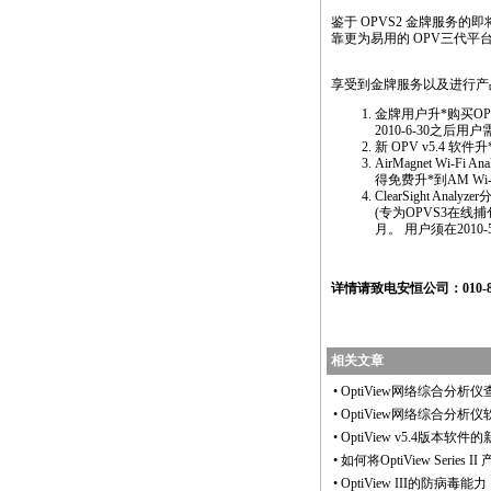
鉴于 OPVS2 金牌服务
靠更为易用的 OPV三代平
享受到金牌服务以及进行产
金牌用户升
*
购买OP
2010-6-30之后用
新 OPV v5.4 软件升
AirMagnet Wi-Fi An
得免费升
*
到AM Wi
ClearSight An
(专为OPVS3在线
月。 用户须在2010
详情请致电安恒公司：010-88
相关文章
•
OptiView网络综合分
•
OptiView网络综合分析
•
OptiView v5.4版本软件
•
如何将OptiView Series I
•
OptiView III的防病毒能力（