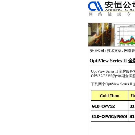
安恒公司
/
技术文章
/
网络管
OptiView Series 
OptiView
Series II 金
OPVS2/
PSVS
的
*
年期金牌服
下列两个
OptiView
Series
https://anheng.com.cn/news/html/network_troubleshoo