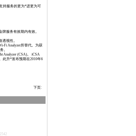
支持服务的更为
*
进更为可
在金牌服务有效期内有效。
网络透视性。
 Wi-Fi Analyzer所替代。为获
服务。
ht Analyzer (CSA)。 iCSA
户。此升
*
发布预期在2010年6
下页:
92542