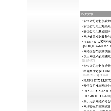
相关文章
•
安恒公司为北京某大
•
安恒公司为上海某外
•
安恒公司为顺义国际
•
网络健康检测服务介
•
FLUKE DTX系列线缆
QMOD,DTX-MFM2,D
•
网络综合布线测试解
•
以太网技术的局域网系统验
阅: 874778
•
安恒公司与北京质量
•
结合案例简谈FLUKE 
10-01-26 - 阅: 306903
•
FLUKE DTX-LT,
•
安恒公司推出网络中
•
DTX-LT DTX-120
•
DTX-1800,DTX-12
•
关于无线网络如何合
•
网络验收新国家标准，Et