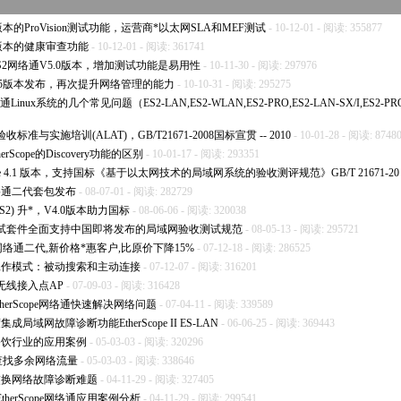
)新版本的ProVision测试功能，运营商
*
以太网SLA和MEF测试
- 10-12-01 - 阅读: 355877
2)新版本的健康审查功能
- 10-12-01 - 阅读: 361741
日发布ES2网络通V5.0版本，增加测试功能是易用性
- 10-11-30 - 阅读: 297976
列网络通V5版本发布，再次提升网络管理的能力
- 10-10-31 - 阅读: 295275
络通Linux系统的几个常见问题（ES2-LAN,ES2-WLAN,ES2-PRO,ES2-LAN-SX/I,ES2-PR
与实施培训(ALAT)，GB/T21671-2008国标宣贯 -- 2010
- 10-01-28 - 阅读: 8748
herScope的Discovery功能的区别
- 10-01-17 - 阅读: 293351
pe 4.1 版本，支持国标《基于以太网技术的局域网系统的验收测评规范》GB/T 21671-20
e网络通二代套包发布
- 08-07-01 - 阅读: 282729
S2) 升
*
，V4.0版本助力国标
- 08-06-06 - 阅读: 320038
pe网络通测试套件全面支持中国即将发布的局域网验收测试规范
- 08-05-13 - 阅读: 295721
网络通二代,新价格
*
惠客户,比原价下降15%
- 07-12-18 - 阅读: 286525
的两种工作模式：被动搜索和主动连接
- 07-12-07 - 阅读: 316201
意无线接入点AP
- 07-09-03 - 阅读: 316428
tor用EtherScope网络通快速解决网络问题
- 07-04-11 - 阅读: 339589
局域网故障诊断功能EtherScope II ES-LAN
- 06-06-25 - 阅读: 369443
e在餐饮行业的应用案例
- 05-03-03 - 阅读: 320296
pe查找多余网络流量
- 05-03-03 - 阅读: 338646
决了交换网络故障诊断难题
- 04-11-29 - 阅读: 327405
herScope网络通应用案例分析
- 04-11-29 - 阅读: 299541