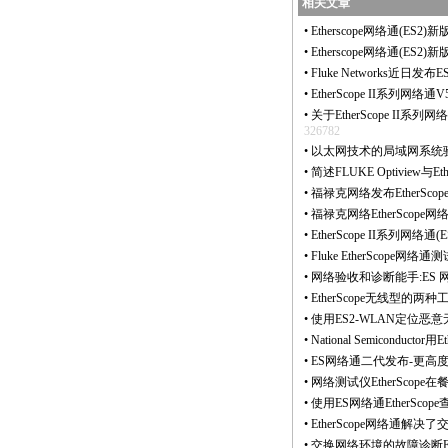
相关文章
•
Etherscope网络通(ES2
•
Etherscope网络通(ES
•
Fluke Networks近
•
EtherScope II系
•
关于EtherScope II系列网
326782
•
以太网技术的局域网系统验收标准
•
简述FLUKE Optiview与Et
•
福禄克网络发布EtherSco
•
福禄克网络EtherScop
•
EtherScope II系列网络通(E
•
Fluke EtherSco
•
网络验收和诊断能手:ES 
•
EtherScope无线型
•
使用ES2-WLAN定位恶
•
National Semiconduc
•
ES网络通二代发布-更高度集成
•
网络测试仪EtherScop
•
使用ES网络通EtherSco
•
EtherScope网络通解
•
交换网络环境的故障诊断Et