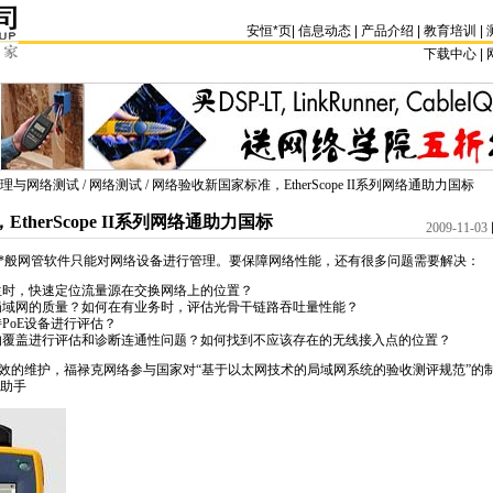
安恒
*
页
|
信息动态
|
产品介绍
|
教育培训
|
下载中心 | 
理与网络测试
/
网络测试
/ 网络验收新国家标准，EtherScope II系列网络通助力国标
herScope II系列网络通助力国标
2009-11-03
*
般网管软件只能对网络设备进行管理。要保障网络性能，还有很多问题需要解决：
生时，快速定位流量源在交换网络上的位置？
局域网的质量？如何在有业务时，评估光骨干链路吞吐量性能？
PoE设备进行评估？
的覆盖进行评估和诊断连通性问题？如何找到不应该存在的无线接入点的位置？
的维护，福禄克网络参与国家对“基于以太网技术的局域网系统的验收测评规范”的
护助手