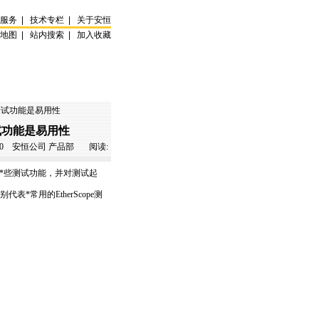
试服务
|
技术专栏
|
关于安恒
站地图
|
站内搜索
|
加入收藏
增加测试功能是易用性
加测试功能是易用性
0
安恒公司 产品部 阅读:
*
些测试功能，并对测试起
别代表
*
常用的EtherScope测