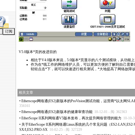
V5.0版本
*
页的改进目的
相比于V4.0版本来说，5.0版本
*
页显示的八个测试模块，从功能上
作为在
*
线工作的网络维护人员，可以更加方便的了解到自己需要
轻轻点击
*
下，就可以快速进行相关测试，
*
大地提高了网络故障
相关文章
•
Etherscope网络通(ES2)新版本的ProVision测试功能，运营商
*
以太网SLA
356161
•
Etherscope网络通(ES2)新版本的健康审查功能
10-12-01 - 阅: 362363
•
EtherScope II系列网络通V5版本发布，再次提升网络管理的能力
10-10-3
•
关于EtherScope II系列网络通Linux系统的几个常见问题（ES2-LAN,ES2-WL
SX/I,ES2-PRO-SX
10-02-25 - 阅: 327229