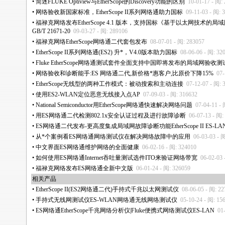
•
简述FLUKE Optiview与EtherScope的Discovery功能的区别
10-01-17 - 阅:
•
网络验收新国家标准，EtherScope II系列网络通助力国标
09-11-03 - 阅: 
•
福禄克网络发布EtherScope 4.1 版本，支持国标《基于以太网技术
GB/T 21671-20
09-03-27 - 阅: 289106
•
福禄克网络EtherScope网络通二代套包发布
08-07-01 - 阅: 283057
•
EtherScope II系列网络通(ES2) 升
*
，V4.0版本助力国标
08-06-06 - 阅: 32
•
Fluke EtherScope网络通测试套件全面支持中国即将发布的局域网验收
•
网络验收和诊断能手:ES 网络通二代,新价格
*
惠客户,比原价下降15%
07-
•
EtherScope无线型的两种工作模式：被动搜索和主动连接
07-12-07 - 阅: 
•
使用ES2-WLAN定位恶意无线接入点AP
07-09-03 - 阅: 316632
•
National Semiconductor用EtherScope网络通快速解决网络问题
07-04-11 -
•
用ES网络通二代检测802.1x安全认证过程及进行故障诊断
06-07-13 - 阅:
•
ES网络通二代发布-更高度集成局域网故障诊断功能EtherScope II ES-LA
•
从
*
个案例看ES网络通网络测试仪在解决网络故障中的应用
06-03-03 - 
•
中文界面ES网络通维护网络的全面健康
06-02-16 - 阅: 324010
•
如何使用ES网络通Internet吞吐量测试选件ITO来验证网络带宽
06-02-03 
•
福禄克网络发布ES网络通全新中文版
06-01-24 - 阅: 326059
相关产品
•
EtherScope II(ES2网络通二代)手持式千兆以太网测试仪
08-06-05 - 阅: 2
•
手持式无线网测试仪ES-WLAN网络通无线网络测试仪
05-10-24 - 阅: 15
•
ES网络通EtherScope千兆网络分析仪|Fluke便携式网络测试仪ES-LAN
01