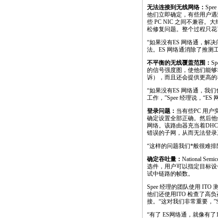
无法连接到无线网络：
Sp
他们立即确定，有些用户遇
些 PC NIC 之间不兼容
松修复问题。整个过程只花
“如果没有ES 网络通，解
法。ES 网络通消除了推测
不平衡的无线覆盖范围：
S
的信号强度图，使他们能够
诉），而且还会提供更高的
“如果没有ES 网络通，我
工作，”Spee 经理说，“ES
登录问题：
当有些PC 用户
确定设置全部正确。然后他
网络。该路由器充当着DHCP
错误的子网，从而无法登录
“这样的问题我们
*
般很难排
确定吞吐量：
National Se
选件，用户可以指定目标设备
试中链路的帧数。
Spee 经理的团队使用 
他们还使用ITO 检查了高负
接。“这对我们非常重要，”S
“有了 ES网络通，就像有