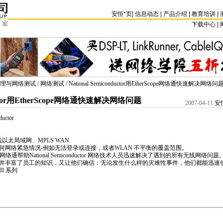
安恒
*
页
|
信息动态
|
产品介绍
|
教育培训
|
下载中心 | 
理与网络测试
/
网络测试
/ National Semiconductor用EtherScope网络通快速解决网络问
nductor用EtherScope网络通快速解决网络问题
2007-04-11
安
uctor
以太局域网、MPLS WAN
何网络紧急情况-例如无法登录或连接，或者WLAN 不平衡的覆盖范围。
s 的ES 网络通帮助National Semiconductor 网络技术人员迅速解决了遇到的所有无线
并丰富了员工的知识，又让他们确信：无论发生什么样的灾难性事件，他们都能迅速
II 系列