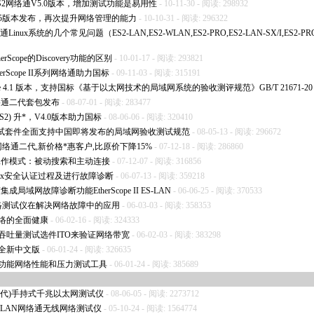
日发布ES2网络通V5.0版本，增加测试功能是易用性
- 10-11-30 - 阅读: 298932
列网络通V5版本发布，再次提升网络管理的能力
- 10-10-31 - 阅读: 296322
络通Linux系统的几个常见问题（ES2-LAN,ES2-WLAN,ES2-PRO,ES2-LAN-SX/I,ES2-PR
herScope的Discovery功能的区别
- 10-01-17 - 阅读: 293821
rScope II系列网络通助力国标
- 09-11-03 - 阅读: 315191
pe 4.1 版本，支持国标《基于以太网技术的局域网系统的验收测评规范》GB/T 21671-20
e网络通二代套包发布
- 08-07-01 - 阅读: 283477
S2) 升
*
，V4.0版本助力国标
- 08-06-06 - 阅读: 320410
pe网络通测试套件全面支持中国即将发布的局域网验收测试规范
- 08-05-13 - 阅读: 296672
网络通二代,新价格
*
惠客户,比原价下降15%
- 07-12-18 - 阅读: 286860
的两种工作模式：被动搜索和主动连接
- 07-12-07 - 阅读: 316856
.1x安全认证过程及进行故障诊断
- 06-07-13 - 阅读: 359218
局域网故障诊断功能EtherScope II ES-LAN
- 06-06-25 - 阅读: 370533
络测试仪在解决网络故障中的应用
- 06-03-03 - 阅读: 358353
网络的全面健康
- 06-02-16 - 阅读: 324333
net吞吐量测试选件ITO来验证网络带宽
- 06-02-03 - 阅读: 383298
全新中文版
- 06-01-24 - 阅读: 326635
测试功能网络性能和压力测试工具
- 06-01-24 - 阅读: 385689
2网络通二代)手持式千兆以太网测试仪
- 08-06-05 - 阅读: 2273712
WLAN网络通无线网络测试仪
- 05-10-24 - 阅读: 1564774