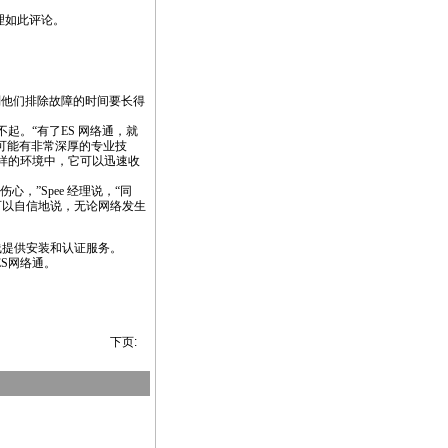
经理如此评论。
否则他们排除故障的时间要长得
不起。“有了ES 网络通，就
师可能有非常深厚的专业技
这样的环境中，它可以迅速收
伤心，”Spee 经理说，“同
可以自信地说，无论网络发生
布线提供安装和认证服务。
ES网络通。
下页: