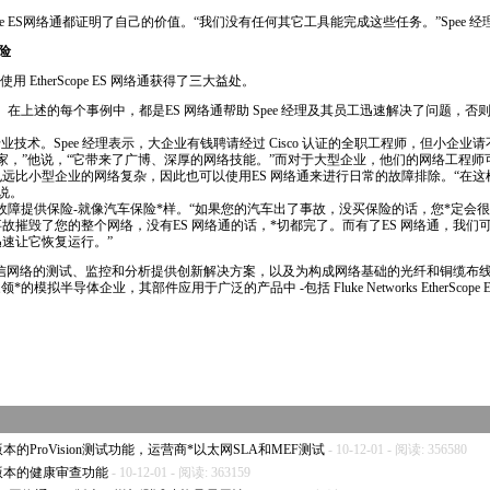
e
ES网络通都证明了自己的价值。“我们没有任何其它工具能完成这些任务。”Spee 
险
处使用
EtherScope
ES 网络通获得了三大益处。
间。在上述的每个事例中，都是ES 网络通帮助 Spee 经理及其员工迅速解决了问题，
业技术。Spee 经理表示，大企业有钱聘请经过 Cisco 认证的全职工程师，但小企业请
络专家，”他说，“它带来了广博、深厚的网络技能。”而对于大型企业，他们的网络工程
远比小型企业的网络复杂，因此也可以使用ES 网络通来进行日常的故障排除。“在
理说。
性故障提供保险-就像汽车保险
*
样。“如果您的汽车出了事故，没买保险的话，您
*
定会很
故摧毁了您的整个网络，没有ES 网络通的话，
*
切都完了。而有了ES 网络通，我们
速让它恢复运行。”
s 为企业和电信网络的测试、监控和分析提供创新解决方案，以及为构成网络基础的光纤和铜缆
家领
*
的模拟半导体企业，其部件应用于广泛的产品中 -包括 Fluke Networks
EtherScope
)新版本的ProVision测试功能，运营商
*
以太网SLA和MEF测试
- 10-12-01 - 阅读: 356580
2)新版本的健康审查功能
- 10-12-01 - 阅读: 363159