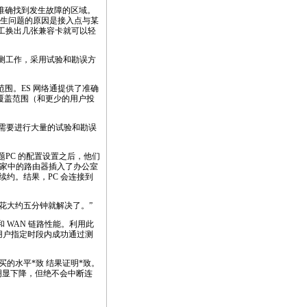
，准确找到发生故障的区域。
产生问题的原因是接入点与某
及其员工换出几张兼容卡就可以轻
推测工作，采用试验和勘误方
范围。ES 网络通提供了准确
覆盖范围（和更少的用户投
因此需要进行大量的试验和勘误
题PC 的配置设置之后，他们
将家中的路由器插入了办公室
要续约。结果，PC 会连接到
，只花大约五分钟就解决了。”
 和 WAN 链路性能。利用此
在用户指定时段内成功通过测
购买的水平
*
致 结果证明
*
致。
明显下降，但绝不会中断连