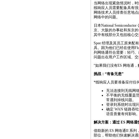
当网络出现紧急情况时，时
线响应人员需要配备具有强
网络技术人员排查任意地点
网络中的问题。
日本National Semicondu
京、大阪的办事处和东京的仓库
其中有线部分又包括核心交
Spee 经理及其员工原来
具。因为他们已经在使用Fluke
列网络通符合需要：轻巧、
问题出在用户工作区域、交
“如果我们没有ES 网络通
挑战：“有备无患”
*
线响应人员要准备应付任何
无法连接到无线网
不平衡的无线覆盖范
常遇到掉线问题。
登录到系统时出现问
确定 WAN 链路吞
语音质量有何影响
解决方案：通过 ES 网络
借助新的 ES 网络通II
部位，帮助他们快速解决遇