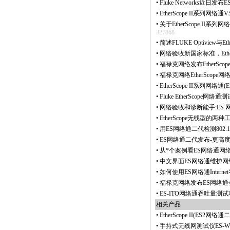
•
Fluke Networks近
•
EtherScope II系
•
关于EtherScope II系列网
327868
•
简述FLUKE Optiview与Et
•
网络验收新国家标准，Ethe
•
福禄克网络发布EtherSco
•
福禄克网络EtherScop
•
EtherScope II系列网络通(E
•
Fluke EtherSco
•
网络验收和诊断能手:ES 
•
EtherScope无线型
•
用ES网络通二代检测802
•
ES网络通二代发布-更高度集成
•
从
*
个案例看ES网络通网
•
中文界面ES网络通维护
•
如何使用ES网络通Inter
•
福禄克网络发布ES网络通
•
ES-ITO网络通吞吐量
相关产品
•
EtherScope II(ES
•
手持式无线网测试仪ES-