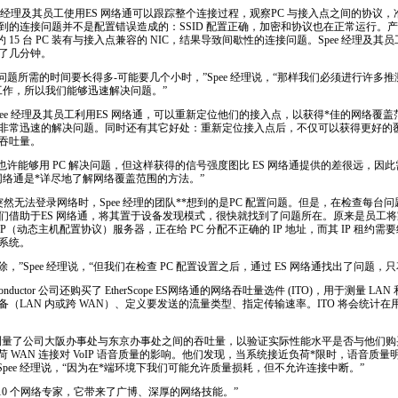
ee 经理及其员工使用ES 网络通可以跟踪整个连接过程，观察PC 与接入点之间的协议
到的连接问题并不是配置错误造成的：SSID 配置正确，加密和协议也在正常运行。
。大约 15 台 PC 装有与接入点兼容的 NIC，结果导致间歇性的连接问题。Spee 经理
了几分钟。
决问题所需的时间要长得多-可能要几个小时，”Spee 经理说，“那样我们必须进行许多
工作，所以我们能够迅速解决问题。”
pee 经理及其员工利用ES 网络通，可以重新定位他们的接入点，以获得
*
佳的网络覆盖
非常迅速的解决问题。同时还有其它好处：重新定位接入点后，不仅可以获得更好的
吞吐量。
们也许能够用 PC 解决问题，但这样获得的信号强度图比 ES 网络通提供的差很远，
 网络通是
*
详尽地了解网络覆盖范围的方法。”
突然无法登录网络时，Spee 经理的团队
*
*
想到的是PC 配置问题。但是，在检查每台问
们借助于ES 网络通，将其置于设备发现模式，很快就找到了问题所在。原来是员工
（动态主机配置协议）服务器，正在给 PC 分配不正确的 IP 地址，而其 IP 租约需
系统。
除，”Spee 经理说，“但我们在检查 PC 配置设置之后，通过 ES 网络通找出了问题
miconductor 公司还购买了
EtherScope
ES网络通的网络吞吐量选件 (ITO)，用于测量 LAN
（LAN 内或跨 WAN）、定义要发送的流量类型、指定传输速率。ITO 将会统计
ITO 测量了公司大阪办事处与东京办事处之间的吞吐量，以验证实际性能水平是否与他们
荷 WAN 连接对 VoIP 语音质量的影响。他们发现，当系统接近负荷
*
限时，语音质量
pee 经理说，“因为在
*
端环境下我们可能允许质量损耗，但不允许连接中断。”
了10 个网络专家，它带来了广博、深厚的网络技能。”