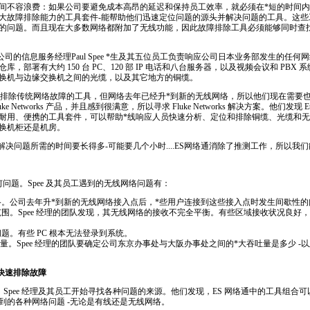
间不容浪费：如果公司要避免成本高昂的延迟和保持员工效率，就必须在
*
短的时间内
大故障排除能力的工具套件-能帮助他们迅速定位问题的源头并解决问题的工具。这些
的问题。而且现在大多数网络都附加了无线功能，因此故障排除工具必须能够同时查
ctor 公司的信息服务经理Paul Spee
*
生及其五位员工负责响应公司日本业务部发生的任何网
，部署有大约 150 台 PC、120 部 IP 电话和八台服务器，以及视频会议和 PBX
换机与边缘交换机之间的光缆，以及其它地方的铜缆。
配有排除传统网络故障的工具，但网络去年已经升
*
到新的无线网络，所以他们现在需要
 Networks 产品，并且感到很满意，所以寻求 Fluke Networks 解决方案。他们发现
E
耐用、便携的工具套件，可以帮助
*
线响应人员快速分析、定位和排除铜缆、光缆和无
换机柜还是机房。
，解决问题所需的时间要长得多-可能要几个小时....ES网络通消除了推测工作，所以我
问题。Spee 及其员工遇到的无线网络问题有：
络。公司去年升
*
到新的无线网络接入点后，
*
些用户连接到这些接入点时发生间歇性的
围。Spee 经理的团队发现，其无线网络的接收不完全平衡。有些区域接收状况良好
题。有些 PC 根本无法登录到系统。
吐量。Spee 经理的团队要确定公司东京办事处与大阪办事处之间的
*
大吞吐量是多少 -以及
。
通快速排除故障
 系列，Spee 经理及其员工开始寻找各种问题的来源。他们发现，ES 网络通中的工具组
到的各种网络问题 -无论是有线还是无线网络。