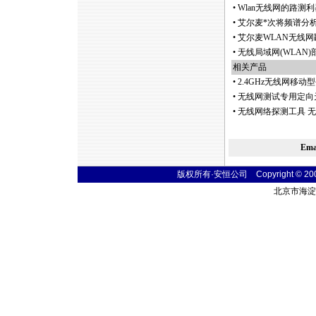
•
Wlan无线网的路测利器
•
艾尔麦
*
次将频谱分
•
艾尔麦WLAN无线网勘
•
无线局域网(WLAN
相关产品
•
2.4GHz无线网移
•
无线网测试专用定向天
•
无线网络探测工具 无
Em
版权所有·安恒公司 Copyright © 2004 t
北京市海淀