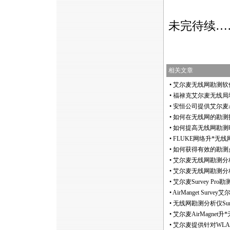
未完待续…
相关文章
•
艾尔麦无线网勘测软件Sur
•
福禄克艾尔麦无线局域网勘
•
安恒公司提供艾尔麦Ai
•
如何在无线网的勘测
•
如何提高无线网勘测
•
FLUKE网络升
*
无线网勘
•
如何获得有效的勘测
•
艾尔麦无线网勘测分析
•
艾尔麦无线网勘测分析仪S
•
艾尔麦Survey Pro勘
•
AirManget Su
•
无线网勘测分析仪Sur
•
艾尔麦AirMagnet升
*
•
艾尔麦提供针对WL