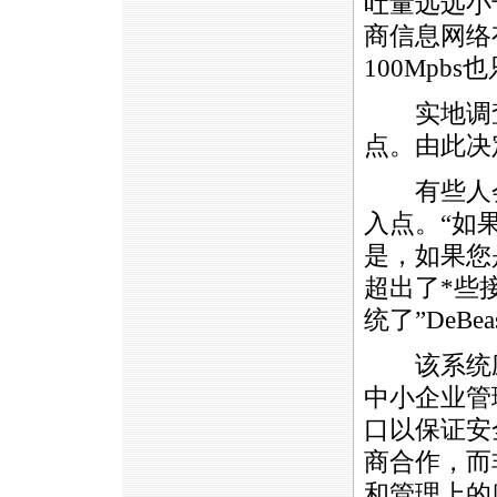
吐量远远小于有
商信息网络有
100Mpb
实地调查
点。由此决
有些人会
入点。“如
是，如果您
超出了
*
些
统了”DeBea
该系统
中小企业管
口以保证安全
商合作，而
和管理上的