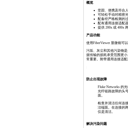
概览
坚固、便携及符合
可轻松手动对精密
配备经严格检测的
配有通用连接适配
提供 200x 或 400
产品功能
使用FiberViewer 
污垢、灰尘和其他污染物是
据传输的损耗承受范围更小
常重要。附带通用连接适配
https://anheng.com.cn/products/html/cabling_test_products/
防止出现故障
Fluke Netwo
光纤链路故障的头号
面。
检查并清洁任何连
洁端面。在连接的
仅是清洁。
解决污染问题