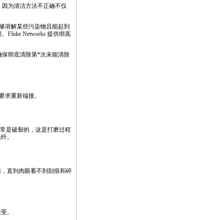
，因为清洁方法不正确不仅
够溶解某些污染物且能起到
e Networks 提供彻底
确保彻底清除第
*
次未能清除
要求重新端接。
通常是破裂的，这是打磨过程
光纤。
面，直到肉眼看不到刮痕和碎
接受。