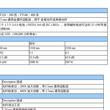
T120：200 倍；FT140：400 倍
2.5 mm 通用金属环适配器，用于 多模光纤或单模光纤
三个 1.5 V AAA 电池（NEDA 24A 或 IEC LR03）。使用碱性电池可达到 35 小时常规
使用时间 。
白光 LED（100,000 小时寿命）
安全过滤器
波长
50 nm
1310 nm
1550 nm
.05
5.1
4.3
0.5 dB
51.0 dB
43.0 dB
9 mW
1000 W
190 W
Description 描述
光纤检查仪，200X 放大倍数，带2.5mm 通用适配器
光纤检查仪，400X 放大倍数，带 2.5mm 通用适配器
Description 描述
光纤清洁工具
1.25mm 通用显微镜适配器