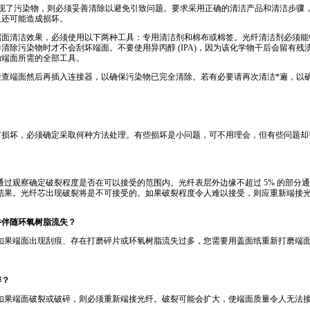
现了污染物，则必须妥善清除以避免引致问题。要求采用正确的清洁产品和清洁步骤
且还可能造成损坏。
端面清洁效果，必须使用以下两种工具：专用清洁剂和棉布或棉签。光纤清洁剂必须能
除污染物时才不会刮坏端面。不要使用异丙醇 (IPA)，因为该化学物干后会留有残渍。Fluk
内端面所需的全部工具。
检查端面然后再插入连接器，以确保污染物已完全清除。若有必要请再次清洁
*
遍，以
有损坏，必须确定采取何种方法处理。有些损坏是小问题，可不用理会，但有些问题却
通过观察确定破裂程度是否在可以接受的范围内。光纤表层外边缘不超过 5% 的部分
结果。光纤芯出现破裂将是不可接受的。如果破裂程度令人难以接受，则应重新端接
并伴随环氧树脂流失？
如果端面出现刮痕、存在打磨碎片或环氧树脂流失过多，您需要用盖面纸重新打磨端
碎？
如果端面破裂或破碎，则必须重新端接光纤。破裂可能会扩大，使端面质量令人无法