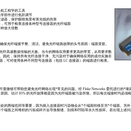
人机工程学的工具
光学部件进行焦距调节
过滤器，保护眼睛免受有害光线的伤害
器，可用于检查连接各种型号连接器的光纤端面
x 两种放大倍数
显微镜可以确保光纤端接平整、清洁。避免光纤链路故障的头号原因：端面变脏。
光纤高速数据传输的大敌。当今的网络应用要求更高的带宽，从而要求数
。因此，保持所有光纤连接干净、无污染对于确保网络应用的成功实施非
器，可对使用各种不同型号连接器（包括 LC 连接器）的端面进行检查。
FiberViewer.html
rks 的光纤显微镜可帮助您避免光纤网络出现
*
常见的问题。经 Fluke Networks 委托进行的
*
项
原因。估计 85% 的光纤故障都是因为光纤端面被污染所致。所以每次端接时均必须
接处的两端也同等重要，因为插入连接器时污染物会从
*
个端面转移至另
*
个端面。另外
两个端面之间堆积的污垢或碎片会导致裂缝、刮痕和凹陷等永久性损坏。若出现上述问