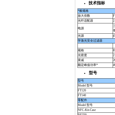
技术指标
*
般规格
放大倍数
F
光纤适配器
电源
光源
学激光
规格
8
光密度
2
衰减
2
额定峰值功率*
4
型号
型号
Model 型号
FT120
FT140
零配件
Model 型号
NFC-Kit-Case
NF350