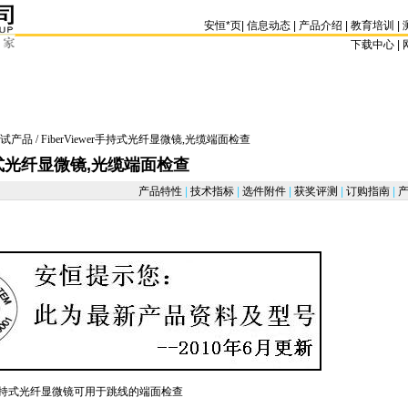
安恒
*
页
|
信息动态
|
产品介绍
|
教育培训
|
下载中心 | 
试产品
/ FiberViewer手持式光纤显微镜,光缆端面检查
r手持式光纤显微镜,光缆端面检查
产品特性
|
技术指标
|
选件附件
|
获奖评测
|
订购指南
|
产
FiberViewer.html
er™手持式光纤显微镜可用于跳线的端面检查