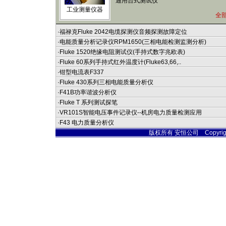
通用台式测试仪
工业测量仪器
全
·
福禄克Fluke 2042电缆探测仪音频探测故障定位
·
电能质量分析记录仪RPM1650(三相电能检测监测分析)
·
Fluke 1520绝缘电阻测试仪(手持式数字兆欧表)
·
Fluke 60系列手持式红外温度计(Fluke63,66,..
·
钳型电流表F337
·
Fluke 430系列三相电能质量分析仪
·
F41B功率谐波分析仪
·
Fluke T 系列测试探笔
·
VR101S智能电压事件记录仪--机房电力质量检测应用
·
F43 电力质量分析仪
版权所有 安恒公司 Copyright © 