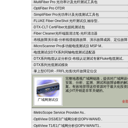
·
MultiFiber Pro 光功率计及光纤测试工具包
·
OptiFiber Pro OTDR
·
SimpliFiber Pro光功率计及光缆测试工具包
·
FLUKE Fiber OneShot 光纤测试仪,袖珍型..
·
DTX-CLT CertiFiber光损耗测试包
·
Fiber Cleaner光纤端面清洁笔-光纤清洁器
·
布线故障演示箱-分析线缆链路故障、演示故障成因、定位故障
·
MicroScanner Pro多功能电缆测试仪 MSP M..
·
电缆测试仪DTX系列同轴电缆测试适配器
·
DTX系列电缆认证分析仪-布线认证测试专家Fluke电缆测试..
·
DTX系列光缆测试模块
·
掌上型OTDR - FRFL光缆/光纤故障定位仪
完整地透视广域网链路，提供对广域网设
安装、分析、监测、测试和故障诊断的解
案。有效地管理这些资源对于最大化投资
减少IT开销是非常关键的。
广域网测试仪
全
·
MetroScope Service Provider As..
·
OptiView DS3/E3广域网分析仪OPV-WAN/D..
·
OptiView T1/E1广域网分析仪OPV-WAN/T1..