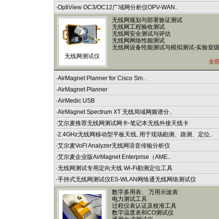
·
OptiView OC3/OC12广域网分析仪OPV-WAN..
无线网规划与部署验证测试
无线网工程验收测试
无线网安全测试与评估
无线网网络性能测试
无线网设备性能测试与模拟测试-实验室
无线网测试仪
全
·
AirMagnet Planner for Cisco Sm..
·
AirMagnet Planner
·
AirMedic USB
·
AirMagnet Spectrum XT 无线局域网频谱分..
·
艾尔麦推荐无线网测试网卡-笔记本无线外接天线卡
·
2.4GHz无线网移动型平板天线, 用于现场勘测、路测、定位..
·
艾尔麦VoFI Analyzer无线网语音传输分析仪
·
艾尔麦企业版AirMagnet Enterprise（AME..
·
无线网测试专用定向天线 Wi-Fi勘测定位工具
·
手持式无线网测试仪ES-WLAN网络通无线网络测试仪
数字多用表、 万用示波表
电力测试工具
过程仪表认证及校准工具
数字温度表和CO测试仪