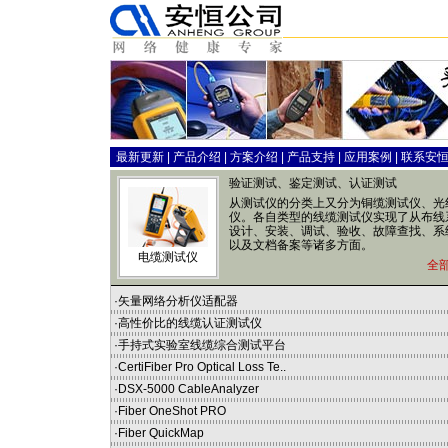
最新更新
|
产品介绍
|
方案介绍
|
产品支持
|
应用案例
|
联系安
验证测试、鉴定测试、认证测试
从测试仪的分类上又分为铜缆测试仪、光
仪。各自类型的线缆测试仪实现了从布线
设计、安装、调试、验收、故障查找、系
以及文档备案等诸多方面。
电缆测试仪
全
·
矢量网络分析仪适配器
·
高性价比的线缆认证测试仪
·
手持式实验室线缆综合测试平台
·
CertiFiber Pro Optical Loss Te..
·
DSX-5000 CableAnalyzer
·
Fiber OneShot PRO
·
Fiber QuickMap