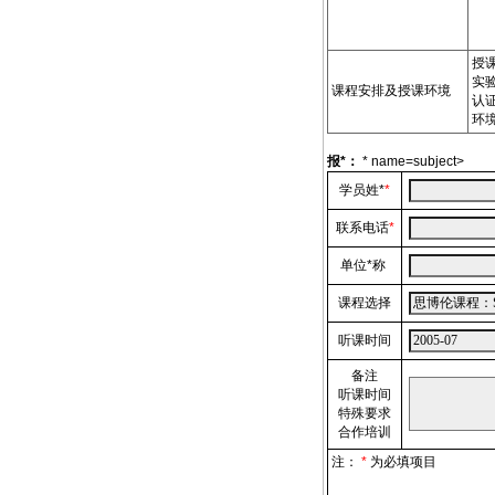
授
实
课程安排及授课环境
认
环境
报
*
：
* name=subject>
学员姓
*
*
联系电话
*
单位
*
称
课程选择
听课时间
备注
听课时间
特殊要求
合作培训
注：
*
为必填项目