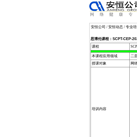
安恒公司
/
安恒动态
/
专业培
思博伦课程：SCPT-CEP-
课程
SCP
本课程应用领域
二
授课对象
网
培训内容