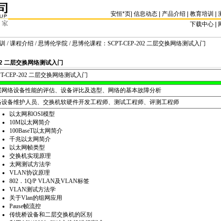
安恒
*
页
|
信息动态
|
产品介绍
|
教育培训
|
下载中心 | 
训
/
课程介绍
/
思博伦学院
/ 思博伦课程：SCPT-CEP-202 二层交换网络测试入门
202 二层交换网络测试入门
T
-CEP-202 二层交换网络测试入门
层网络设备性能的评估、设备评比及选型、网络的基本故障分析
络设备维护人员、交换机软硬件开发工程师、测试工程师、评测工程师
以太网和OSI模型
10M以太网简介
100BaseT以太网简介
千兆以太网简介
以太网帧类型
交换机实现原理
太网测试方法学
VLAN协议原理
802．1Q/P VLAN及VLAN标签
VLAN测试方法学
关于Vlan的组网应用
Pause帧流控
传统桥设备和二层交换机的区别