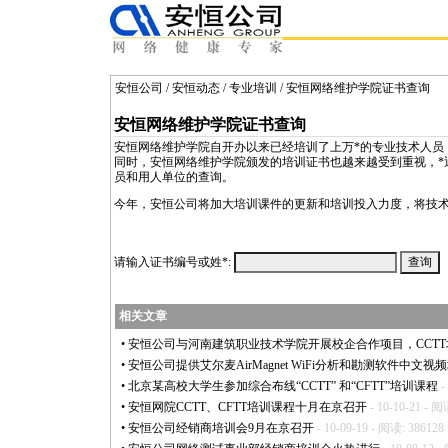
安恒公司
/
安恒动态
/
专业培训
/ 安恒网络维护学院证书查询
安恒网络维护学院证书查询
安恒网络维护学院自开办以来已经培训了上万
*
的专业技术人员
同时，安恒网络维护学院颁发的培训证书也越来越受到重视，
*
员和用人单位的查询。
今年，安恒公司将加大培训课件的更新和培训投入力度，将技
请输入证书编号或姓
*
:
相关文章
•
安恒公司与河南建筑职业技术学院开展校企合作项目，CCT
•
安恒公司提供艾尔麦AirMagnet WiFi分析和勘测软件中文视
•
北京某高校大学生参加综合布线“CCTT” 和“CFTT”培训课程
-
•
安恒网院CCTT、CFTT培训课程十月在京召开
- 10-10-21 - 阅
•
安恒公司经销商培训会9月在京召开
- 10-09-19 - 阅读: 386128