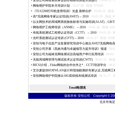
•
安恒公司网络测试事业部经销商培训会火热进行
- 10-08-12 -
•
网络维护学院本月培训计划
- 10-07-08 - 阅读: 970205
•
《TLS2200打印机使用培训》光盘 新鲜出炉
- 10-06-24 - 阅读:
•
高
*
无线网络专家认证培训(AWET) -- 2010
- 10-01-28 - 阅读: 8
•
以太网技术的局域网系统验收标准与实施培训(ALAT)，GB/T21671
•
网络维护工程师培训（ANME） -- 2010
- 10-01-28 - 阅读: 842
•
布线系统测试工程师认证培训（CCTT） -- 2010
- 10-01-28 -
•
光纤系统测试认证培训 (CFTT) -- 2010
- 10-01-27 - 阅读: 8568
•
安恒与电子信息产业发展研究培训中心推出AWET无线网络
•
安恒公司开展《高效沟通与卓越领导力提升培训》报道
- 09-
•
安恒公司为福禄克网络测试仪高端用户举行应用培训
- 09-02
•
无线局域网管理与测试技术认证培训(CWTT)
- 09-01-31 - 阅读
•
BICSI介绍，Fluke网络的合作伙伴之
*
，CCTT培训学分
- 08-0
•
艾尔麦提供针对WLAN设计和现场勘测的专家认证,无线网工
•
安恒网络维护学院推出10G双绞线布线测试培训
- 06-11-17 -
Email给朋友
版权所有·安恒公司 Copyright © 2004 t
北京市海淀