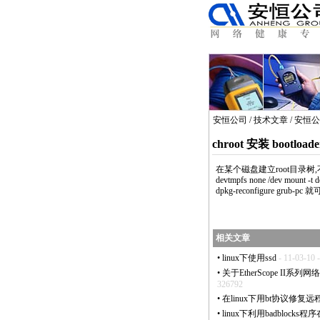
安恒公司
/
技术文章
/
安恒公
chroot 安装 bootloade
在某个磁盘建立root目录树,不
devtmpfs none /dev mount -t
dpkg-reconfigure grub-pc 
相关文章
•
linux下使用ssd
- 11-03-10
•
关于EtherScope II系列网
326792
•
在linux下用bt协议修复
•
linux下利用badblock