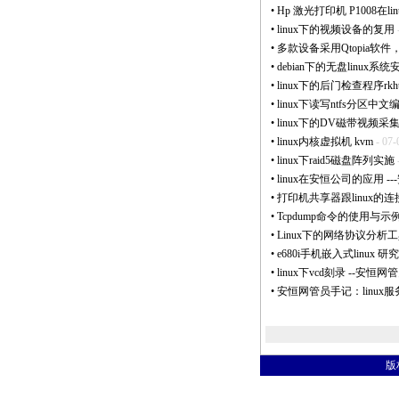
•
Hp 激光打印机 P1008在l
•
linux下的视频设备的复用
•
多款设备采用Qtopia软件
•
debian下的无盘linux系
•
linux下的后门检查程序rkhu
•
linux下读写ntfs分区中
•
linux下的DV磁带视频采
•
linux内核虚拟机 kvm
- 07-
•
linux下raid5磁盘阵列实施
•
linux在安恒公司的应用 -
•
打印机共享器跟linux的连
•
Tcpdump命令的使用与示
•
Linux下的网络协议分析工
•
e680i手机嵌入式linux 
•
linux下vcd刻录 --安恒
•
安恒网管员手记：linux
版权