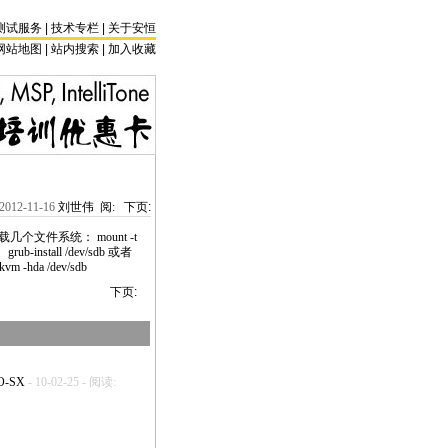
测试服务
|
技术专栏
|
关于安恒
网站地图 |
站内搜索
|
加入收藏
2012-11-16
刘世伟 阅:
下页:
 然后加载几个文件系统： mount -t
 grub-install /dev/sdb 或者
kvm -hda /dev/sdb
下页:
O-SX
- 10-02-25 - 阅读: