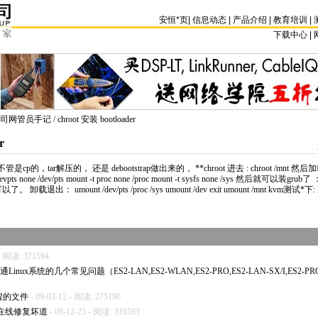
安恒
*
页
|
信息动态
|
产品介绍
|
教育培训
|
下载中心 | 
司网管员手记
/ chroot 安装 bootloader
r
管是cp的，tar解压的， 还是 debootstrap做出来的，
*
*
chroot 进去 : chroot /mnt
 devpts none /dev/pts mount -t proc none /proc mount -t sysfs none /sys 然后就可以装grub了 ：
就可以了。 卸载退出： umount /dev/pts /proc /sys umount /dev exit umount /mnt kvm测试
*
下: 
 - 阅读: 371594
络通Linux系统的几个常见问题（ES2-LAN,ES2-WLAN,ES2-PRO,ES2-LAN-SX/I,ES2-PR
远程的文件
- 09-03-12 - 阅读: 275190
s程序在线修复坏道
- 08-12-25 - 阅读: 316583