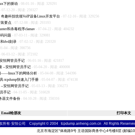
inux下的驱动
- 08-01-16 - 阅读: 329291
- 07-12-20 - 阅读: 259327
，奇趣科技统领VoIP设备Linux开发平台
- 07-12-16 - 阅读: 329256
统安装要点
- 07-12-08 - 阅读: 293193
nter和杀毒程序clamav
- 07-04-22 - 阅读: 404232
文编码问题
- 07-03-11 - 阅读: 329081
集和dvd刻录
- 07-02-12 - 阅读: 220320
01-04 - 阅读: 390756
- 06-03-12 - 阅读: 372102
--安恒网管员手记
- 06-01-16 - 阅读: 421817
接 --安恒网管员手记
- 05-04-20 - 阅读: 400008
例——linux下的网络分析
- 05-04-08 - 阅读: 544396
具-tcpdump快速入门手册
- 05-04-07 - 阅读: 474138
研究 --安恒网管员手记
- 05-03-13 - 阅读: 336273
网管员手记
- 04-11-05 - 阅读: 516028
服务器文件备份
- 04-10-28 - 阅读: 350316
Email给朋友
打印本文
所有·安恒公司 Copyright © 2004 tcpdump.anheng.com.cn All Rights
Reser
ve
北京市海淀区
*
体南路9号 主语国际商务中心4号楼8层 (邮编10004